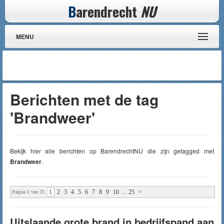
B
arendrecht
NU
MENU
Berichten met de tag
'Brandweer'
Bekijk hier alle berichten op BarendrechtNU die zijn getagged met
Brandweer
.
1
2
3
4
5
6
7
8
9
10
...
25
>
Pagina 1 van 25
Uitslaande grote brand in bedrijfspand aan