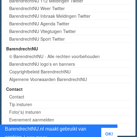
BarendrechtNU 112 Meldingen Twitter
BarendrechtNU Weer Twitter
BarendrechtNU Inbraak Meldingen Twitter
BarendrechtNU Agenda Twitter
BarendrechtNU Vliegtuigen Twitter
BarendrechtNU Sport Twitter
BarendrechtNU
© BarendrechtNU - Alle rechten voorbehouden
BarendrechtNU logo's en banners
Copyrightbeleid BarendrechtNU
Algemene Voorwaarden BarendrechtNU
Contact
Contact
Tip insturen
Foto('s) insturen
Evenement aanmelden
Informatie aanvragen adverteren
BarendrechtNU.nl maakt gebruikt van
OK!