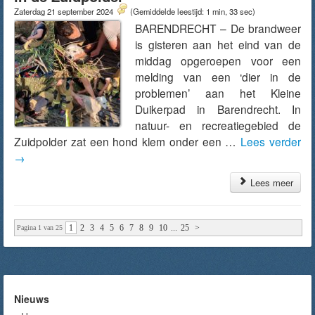
Zaterdag 21 september 2024
(Gemiddelde leestijd: 1 min, 33 sec)
BARENDRECHT – De brandweer
is gisteren aan het eind van de
middag opgeroepen voor een
melding van een ‘dier in de
problemen’ aan het Kleine
Duikerpad in Barendrecht. In
natuur- en recreatiegebied de
Zuidpolder zat een hond klem onder een …
Lees verder
→
Lees meer
1
2
3
4
5
6
7
8
9
10
...
25
>
Pagina 1 van 25
Nieuws