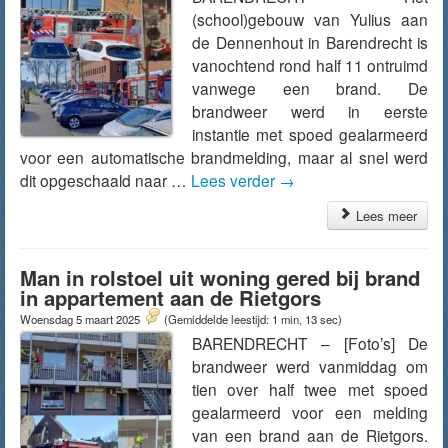
(school)gebouw van Yulius aan
de Dennenhout in Barendrecht is
vanochtend rond half 11 ontruimd
vanwege een brand. De
brandweer werd in eerste
instantie met spoed gealarmeerd
voor een automatische brandmelding, maar al snel werd
dit opgeschaald naar …
Lees verder
→
Lees meer
Man in rolstoel uit woning gered bij brand
in appartement aan de Rietgors
Woensdag 5 maart 2025
(Gemiddelde leestijd: 1 min, 13 sec)
BARENDRECHT – [Foto’s] De
brandweer werd vanmiddag om
tien over half twee met spoed
gealarmeerd voor een melding
van een brand aan de Rietgors.