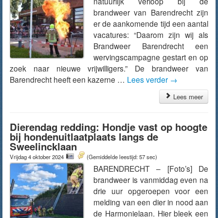
natuurlijk verloop bij de
brandweer van Barendrecht zijn
er de aankomende tijd een aantal
vacatures: “Daarom zijn wij als
Brandweer Barendrecht een
wervingscampagne gestart en op
zoek naar nieuwe vrijwilligers.” De brandweer van
Barendrecht heeft een kazerne …
Lees verder
→
Lees meer
Dierendag redding: Hondje vast op hoogte
bij hondenuitlaatplaats langs de
Sweelincklaan
Vrijdag 4 oktober 2024
(Gemiddelde leestijd: 57 sec)
BARENDRECHT – [Foto’s] De
brandweer is vanmiddag even na
drie uur opgeroepen voor een
melding van een dier in nood aan
de Harmonielaan. Hier bleek een