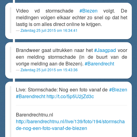
Video vd stormschade
#Biezen
volgt. De
meldingen volgen elkaar echter zo snel op dat het
lastig is om alles direct online te krijgen.
Zaterdag 25 juli 2015 om 16:34:41
Brandweer gaat uitrukken naar het
#Jaagpad
voor
een melding stormschade (in de buurt van de
vorige melding aan de Biezen).
#Barendrecht
Zaterdag 25 juli 2015 om 15:43:36
Live: Stormschade: Nog een foto vanaf de
#Biezen
#Barendrecht
http://t.co/5p5U2jZd3c
Barendrechtnu.nl
http://barendrechtnu.nl/live/139/foto/194/stormscha
de-nog-een-foto-vanaf-de-biezen