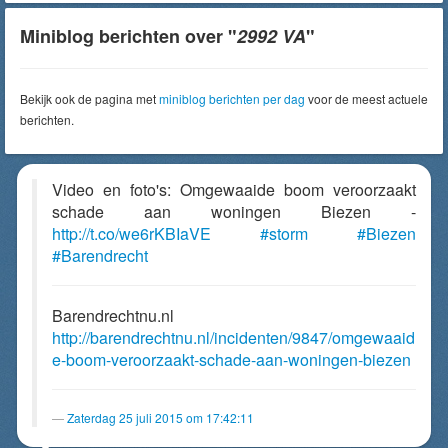
Miniblog berichten over "
2992 VA
"
Bekijk ook de pagina met
miniblog berichten per dag
voor de meest actuele
berichten.
Video en foto's: Omgewaaide boom veroorzaakt
schade aan woningen Biezen -
http://t.co/we6rKBIaVE
#storm
#Biezen
#Barendrecht
Barendrechtnu.nl
http://barendrechtnu.nl/incidenten/9847/omgewaaid
e-boom-veroorzaakt-schade-aan-woningen-biezen
Zaterdag 25 juli 2015 om 17:42:11