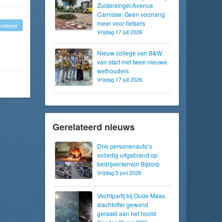
Zuidersingel/Avenue
Carnisse: Geen voorrang
meer voor fietsers
andweer
Vrijdag 17 juli 2026
Nieuw college van B&W
van start met twee nieuwe
wethouders
Vrijdag 17 juli 2026
Gerelateerd nieuws
Drie personenauto’s
volledig uitgebrand op
bedrijventerrein Bijdorp
Vrijdag 5 juni 2026
Vechtpartij bij Oude Maas,
slachtoffer gewond
geraakt aan het hoofd