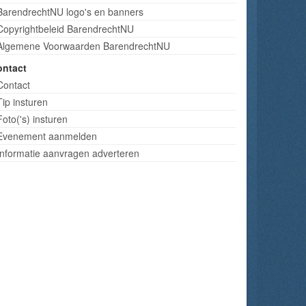
BarendrechtNU logo's en banners
Copyrightbeleid BarendrechtNU
Algemene Voorwaarden BarendrechtNU
ontact
Contact
Tip insturen
Foto('s) insturen
Evenement aanmelden
Informatie aanvragen adverteren