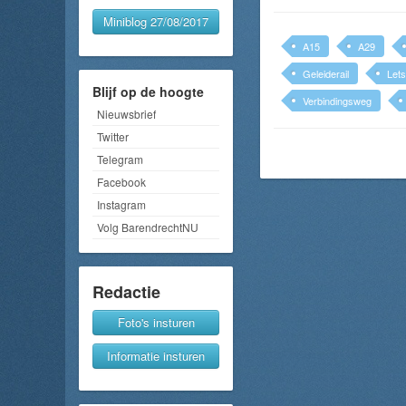
Miniblog 27/08/2017
A15
A29
Geleiderail
Lets
Blijf op de hoogte
Verbindingsweg
Nieuwsbrief
Twitter
Telegram
Facebook
Instagram
Volg BarendrechtNU
Redactie
Foto's insturen
Informatie insturen