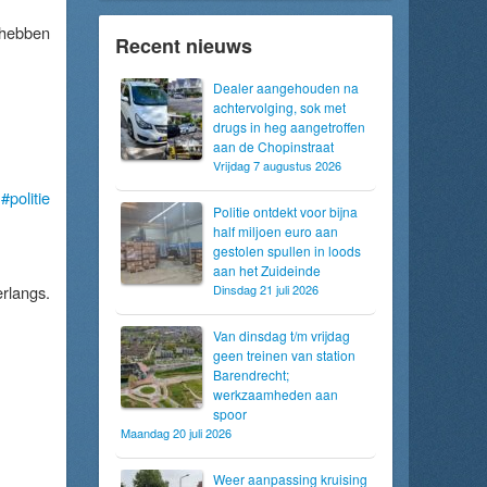
 hebben
Recent nieuws
Dealer aangehouden na
achtervolging, sok met
drugs in heg aangetroffen
aan de Chopinstraat
Vrijdag 7 augustus 2026
p
#politie
Politie ontdekt voor bijna
half miljoen euro aan
gestolen spullen in loods
aan het Zuideinde
langs.
Dinsdag 21 juli 2026
Van dinsdag t/m vrijdag
geen treinen van station
Barendrecht;
werkzaamheden aan
spoor
Maandag 20 juli 2026
Weer aanpassing kruising