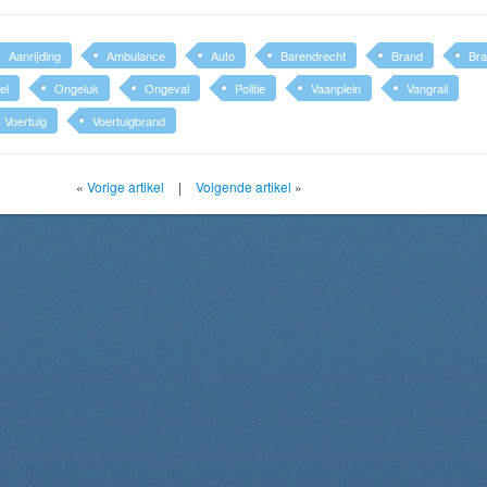
Aanrijding
Ambulance
Auto
Barendrecht
Brand
Br
el
Ongeluk
Ongeval
Politie
Vaanplein
Vangrail
Voertuig
Voertuigbrand
«
Vorige artikel
|
Volgende artikel
»