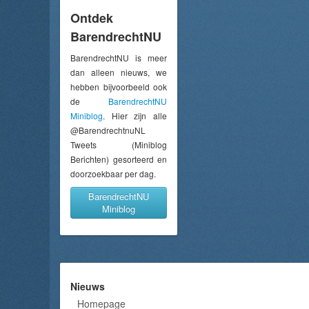
Ontdek
BarendrechtNU
BarendrechtNU is meer
dan alleen nieuws, we
hebben bijvoorbeeld ook
de
BarendrechtNU
Miniblog
. Hier zijn alle
@BarendrechtnuNL
Tweets (Miniblog
Berichten) gesorteerd en
doorzoekbaar per dag.
BarendrechtNU
Miniblog
Nieuws
Homepage