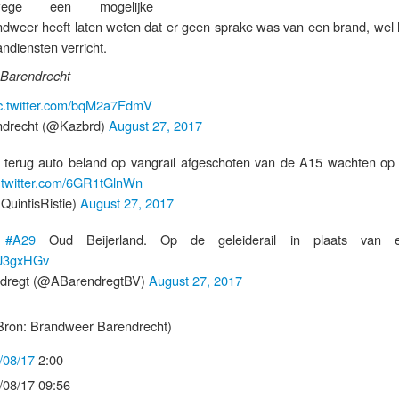
wege een mogelijke
ndweer heeft laten weten dat er geen sprake was van een brand, wel
ndiensten verricht.
 Barendrecht
c.twitter.com/bqM2a7FdmV
drecht (@Kazbrd)
August 27, 2017
n terug auto beland op vangrail afgeschoten van de A15 wachten o
.twitter.com/6GR1tGlnWn
QuintisRistie)
August 27, 2017
>
#A29
Oud Beijerland. Op de geleiderail in plaats van er
GJ3gxHGv
ndregt (@ABarendregtBV)
August 27, 2017
Bron: Brandweer Barendrecht)
/08/17
2:00
/08/17 09:56