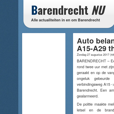
B
arendrecht
NU
Alle actualiteiten in en om Barendrecht
Auto bela
A15-A29 th
Zondag 27 augustus 2017
(
44
BARENDRECHT – Een 
rond twee uur met zij
geraakt en op de vang
ongeluk gebeurde
verbindingsweg A15 ->
Barendrecht. Een a
gealarmeerd.
De politie maakte me
letsel en de bra