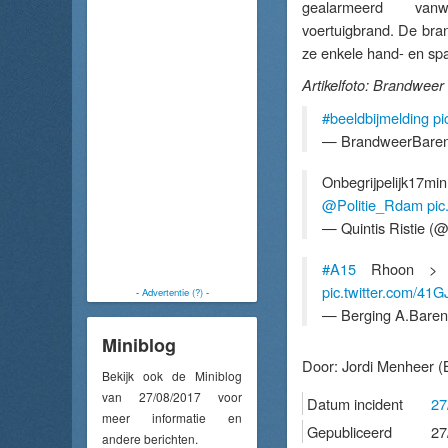
gealarmeerd van
voertuigbrand. De bra
ze enkele hand- en spa
Artikelfoto: Brandweer
#beeldbijmelding
pi
— BrandweerBaren
Onbegrijpelijk17mi
@Politie_Rdam
pic
— Quintis Ristie (@
#A15
Rhoon 
pic.twitter.com/41
-
Advertentie (?)
-
— Berging A.Bare
Miniblog
Door:
Jordi Menheer
(
Bekijk ook de Miniblog
van 27/08/2017 voor
Datum incident
27
meer informatie en
Gepubliceerd
27
andere berichten.