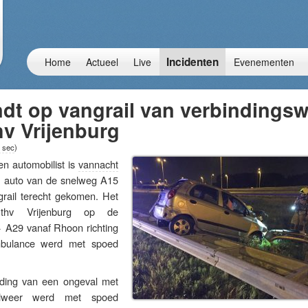
Incidenten
Home
Actueel
Live
Evenementen
ndt op vangrail van verbindings
v Vrijenburg
 sec
)
automobilist is
vannacht
n auto van de snelweg A15
rail terecht gekomen. Het
 thv Vrijenburg op de
 A29 vanaf Rhoon richting
mbulance werd met spoed
lding van een ongeval met
ndweer werd met spoed