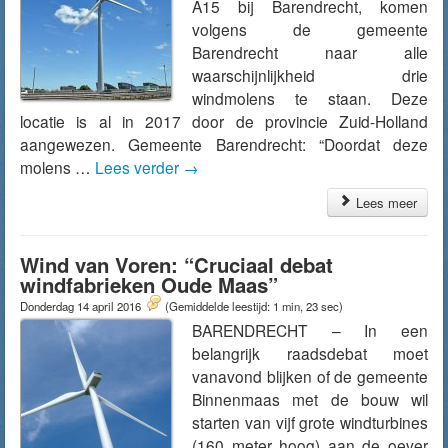
A15 bij Barendrecht, komen
volgens de gemeente
Barendrecht naar alle
waarschijnlijkheid drie
windmolens te staan. Deze
locatie is al in 2017 door de provincie Zuid-Holland
aangewezen. Gemeente Barendrecht: “Doordat deze
molens …
Lees verder
→
Lees meer
Wind van Voren: “Cruciaal debat
windfabrieken Oude Maas”
Donderdag 14 april 2016
(Gemiddelde leestijd: 1 min, 23 sec)
BARENDRECHT – In een
belangrijk raadsdebat moet
vanavond blijken of de gemeente
Binnenmaas met de bouw wil
starten van vijf grote windturbines
(160 meter hoog) aan de oever