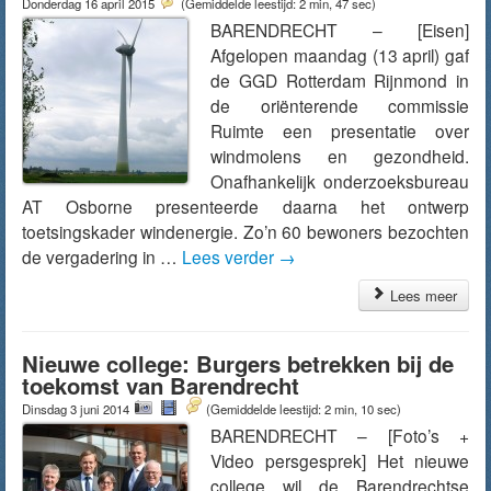
Donderdag 16 april 2015
(Gemiddelde leestijd: 2 min, 47 sec)
BARENDRECHT – [Eisen]
Afgelopen maandag (13 april) gaf
de GGD Rotterdam Rijnmond in
de oriënterende commissie
Ruimte een presentatie over
windmolens en gezondheid.
Onafhankelijk onderzoeksbureau
AT Osborne presenteerde daarna het ontwerp
toetsingskader windenergie. Zo’n 60 bewoners bezochten
de vergadering in …
Lees verder
→
Lees meer
Nieuwe college: Burgers betrekken bij de
toekomst van Barendrecht
Dinsdag 3 juni 2014
(Gemiddelde leestijd: 2 min, 10 sec)
BARENDRECHT – [Foto’s +
Video persgesprek] Het nieuwe
college wil de Barendrechtse