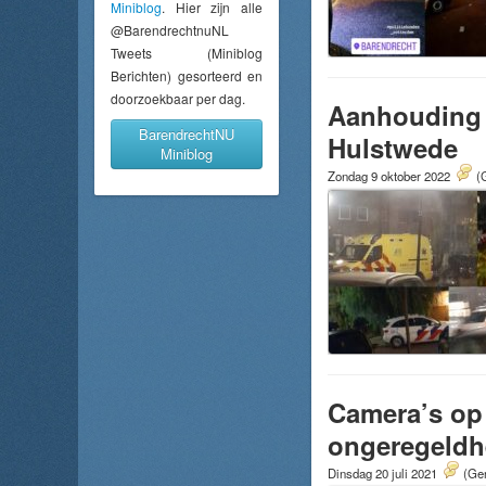
Miniblog
. Hier zijn alle
@BarendrechtnuNL
Tweets (Miniblog
Berichten) gesorteerd en
doorzoekbaar per dag.
Aanhouding b
BarendrechtNU
Hulstwede
Miniblog
Zondag 9 oktober 2022
(
Camera’s op
ongeregeldh
Dinsdag 20 juli 2021
(Gem