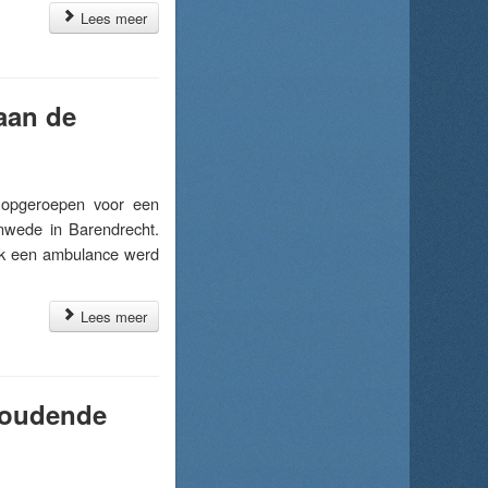
Lees meer
aan de
 opgeroepen voor een
enwede in Barendrecht.
ok een ambulance werd
Lees meer
houdende