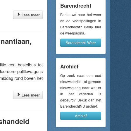
Barendrecht
Lees meer
Benieuwd naar het weer
en de voorspellingen in
Barendrecht? Bekijk hier
de weerpagina.
nantlaan,
Barendrecht Weer
ie een bestelbus tot
Archief
eerdere politiewagens
Op zoek naar een oud
ermiddag rond boven het
nieuwsbericht of gewoon
nieuwsgierig naar wat er
in het verleden is
Lees meer
gebeurd? Bekijk dan het
BarendrechtNU archief.
Archief
ishandeld