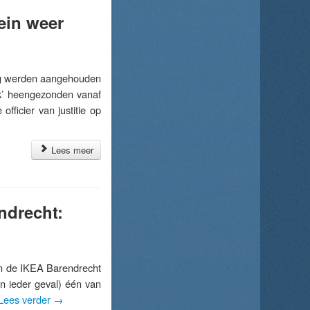
lein weer
g werden aangehouden
ak’ heengezonden vanaf
fficier van justitie op
Lees meer
ndrecht:
 de IKEA Barendrecht
(in ieder geval) één van
Lees verder
→