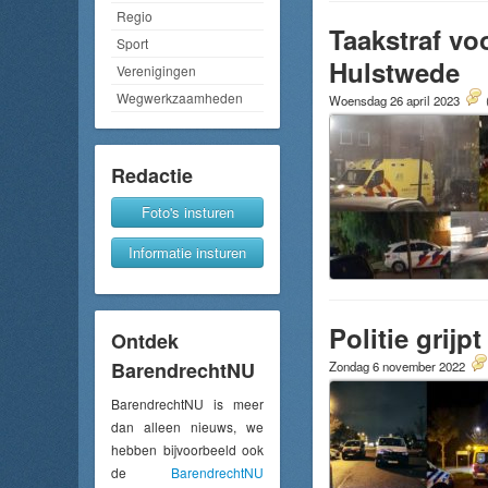
Regio
Taakstraf vo
Sport
Hulstwede
Verenigingen
Wegwerkzaamheden
Woensdag 26 april 2023
Redactie
Foto's insturen
Informatie insturen
Politie grijp
Ontdek
BarendrechtNU
Zondag 6 november 2022
BarendrechtNU is meer
dan alleen nieuws, we
hebben bijvoorbeeld ook
de
BarendrechtNU