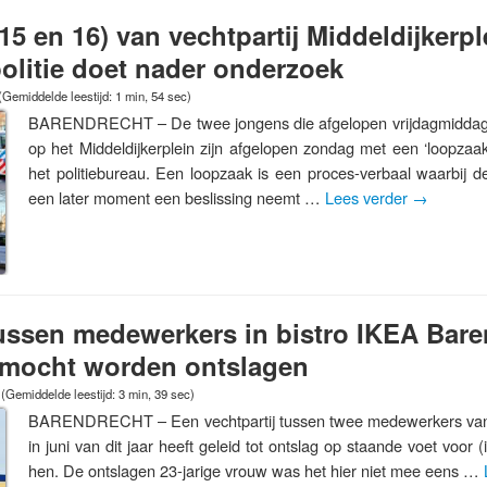
15 en 16) van vechtpartij Middeldijkerp
 politie doet nader onderzoek
(Gemiddelde leestijd: 1 min, 54 sec)
BARENDRECHT – De twee jongens die afgelopen vrijdagmidda
op het Middeldijkerplein zijn afgelopen zondag met een ‘loopza
het politiebureau. Een loopzaak is een proces-verbaal waarbij de o
een later moment een beslissing neemt …
Lees verder
→
tussen medewerkers in bistro IKEA Bare
mocht worden ontslagen
(Gemiddelde leestijd: 3 min, 39 sec)
BARENDRECHT – Een vechtpartij tussen twee medewerkers van
in juni van dit jaar heeft geleid tot ontslag op staande voet voor 
hen. De ontslagen 23-jarige vrouw was het hier niet mee eens …