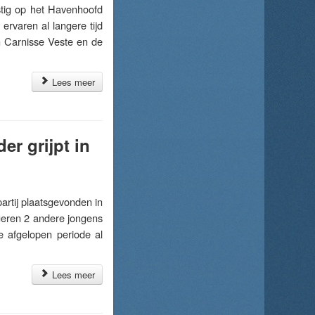
ig op het Havenhoofd
rvaren al langere tijd
m Carnisse Veste en de
Lees meer
er grijpt in
tij plaatsgevonden in
geren 2 andere jongens
e afgelopen periode al
Lees meer