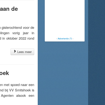
 aan de
gisterochtend voor de
ingen vorig jaar in
d in oktober 2022 rond
-
Advertentie (?)
-
Lees meer
hoek
n met spoed naar een
nd bij VV Smitshoek is
e. Agenten alsook een