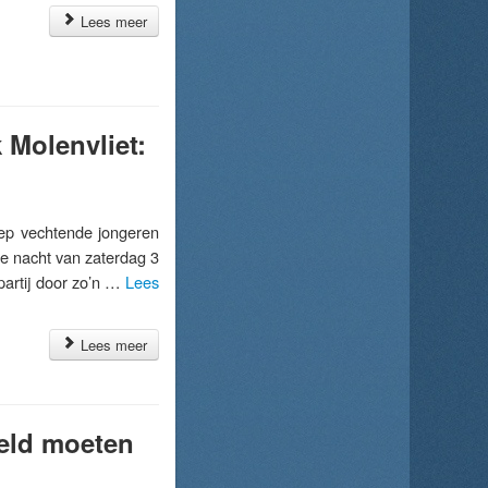
Lees meer
 Molenvliet:
p vechtende jongeren
de nacht van zaterdag 3
artij door zo’n …
Lees
Lees meer
weld moeten