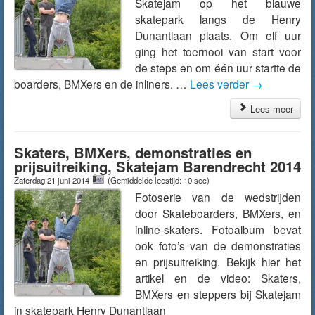
Skatejam op het blauwe
skatepark langs de Henry
Dunantlaan plaats. Om elf uur
ging het toernooi van start voor
de steps en om één uur startte de
boarders, BMXers en de inliners. …
Lees verder
→
Lees meer
Skaters, BMXers, demonstraties en
prijsuitreiking, Skatejam Barendrecht 2014
Zaterdag 21 juni 2014
(Gemiddelde leestijd: 10 sec)
Fotoserie van de wedstrijden
door Skateboarders, BMXers, en
inline-skaters. Fotoalbum bevat
ook foto’s van de demonstraties
en prijsuitreiking. Bekijk hier het
artikel en de video: Skaters,
BMXers en steppers bij Skatejam
in skatepark Henry Dunantlaan