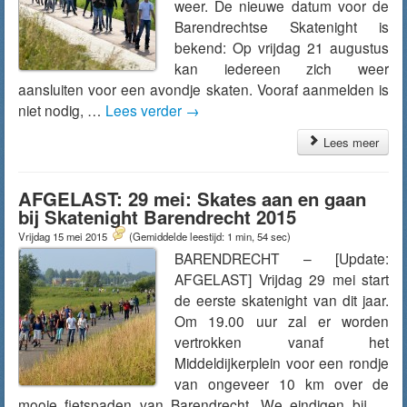
weer. De nieuwe datum voor de
Barendrechtse Skatenight is
bekend: Op vrijdag 21 augustus
kan iedereen zich weer
aansluiten voor een avondje skaten. Vooraf aanmelden is
niet nodig, …
Lees verder
→
Lees meer
AFGELAST: 29 mei: Skates aan en gaan
bij Skatenight Barendrecht 2015
Vrijdag 15 mei 2015
(Gemiddelde leestijd: 1 min, 54 sec)
BARENDRECHT – [Update:
AFGELAST] Vrijdag 29 mei start
de eerste skatenight van dit jaar.
Om 19.00 uur zal er worden
vertrokken vanaf het
Middeldijkerplein voor een rondje
van ongeveer 10 km over de
mooie fietspaden van Barendrecht. We eindigen bij …