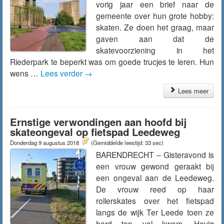
vorig jaar een brief naar de
gemeente over hun grote hobby:
skaten. Ze doen het graag, maar
gaven aan dat de
skatevoorziening in het
Riederpark te beperkt was om goede trucjes te leren. Hun
wens …
Lees verder
→
Lees meer
Ernstige verwondingen aan hoofd bij
skateongeval op fietspad Leedeweg
Donderdag 9 augustus 2018
(Gemiddelde leestijd: 33 sec)
BARENDRECHT – Gisteravond is
een vrouw gewond geraakt bij
een ongeval aan de Leedeweg.
De vrouw reed op haar
rollerskates over het fietspad
langs de wijk Ter Leede toen ze
hard ten val kwam. Hevig