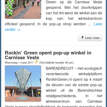
Green op de Carnisse Veste
geopend. Met het doorknippen
van het lint werd de winkel aan de
kop van het winkelcentrum
officieel geopend. In de pop-up shop worden …
Lees
verder
→
Lees meer
Rockin’ Green opent pop-up winkel in
Carnisse Veste
Woensdag 1 maart 2017
(Gemiddelde leestijd: 49 sec)
BARENDRECHT – Het ecologisch
verantwoorde winkelplatform
RockinGreen.nl opent op 4 maart
de deuren van de eerste pop-up
winkel uit de Barendrechtse
retailgeschiedenis. In het
winkelcentrum van Carnisse
Veste kunnen shopliefhebbers de komende maanden (t/m