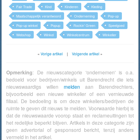
Fair Trade
Kind
Kinderen
Kleding
Maatschappelijk verantwoord
Onderneming
Pop-up
Pop-up winkel
Popup
Rockin' Green
Speelgoed
Webshop
Winkel
Winkelcentrum
Winkelier
«
Vorige artikel
|
Volgende artikel
»
Opmerking
: De nieuwscategorie 'ondernemen' is o.a.
bedoeld voor bedrijven/winkels uit Barendrecht die iets
nieuwswaardigs willen
melden
aan Barendrechters,
bijvoorbeeld een nieuwe winkelier of een vernieuwde
filiaal. De bedoeling is om deze winkeliers/bedrijven de
ruimte te geven dit nieuws te melden. Voorwaarde hierbij is
dat de nieuwswaarde voorop staat en reclameuitingen tot
het redelijke beperkt blijven. Artikels in deze categorie zijn
geen advertorial of gesponsord bericht, tenzij anders
vermeld in het artikel.