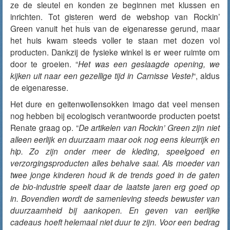
ze de sleutel en konden ze beginnen met klussen en
inrichten. Tot
gisteren
werd de webshop van Rockin’
Green vanuit het huis van de eigenaresse gerund, maar
het huis kwam steeds voller te staan met dozen vol
producten. Dankzij de fysieke winkel is er weer ruimte om
door te groeien. “
Het was een geslaagde opening, we
kijken uit naar een gezellige tijd in Carnisse Veste!
“, aldus
de eigenaresse.
Het dure en geitenwollensokken imago dat veel mensen
nog hebben bij ecologisch verantwoorde producten poetst
Renate graag op. “
De artikelen van Rockin’ Green zijn niet
alleen eerlijk en duurzaam maar ook nog eens kleurrijk en
hip. Zo zijn onder meer de kleding, speelgoed en
verzorgingsproducten alles behalve saai. Als moeder van
twee jonge kinderen houd ik de trends goed in de gaten
de bio-industrie speelt daar de laatste jaren erg goed op
in. Bovendien wordt de samenleving steeds bewuster van
duurzaamheid bij aankopen. En geven van eerlijke
cadeaus hoeft helemaal niet duur te zijn. Voor een bedrag