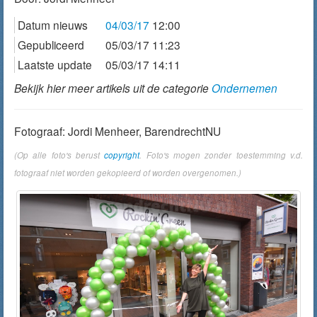
Datum nieuws
04/03/17
12:00
Gepubliceerd
05/03/17 11:23
Laatste update
05/03/17 14:11
Bekijk hier meer artikels uit de categorie
Ondernemen
Fotograaf: Jordi Menheer, BarendrechtNU
(Op alle foto's berust
copyright
. Foto's mogen zonder toestemming v.d.
fotograaf niet worden gekopieerd of worden overgenomen.)