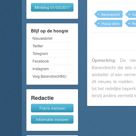
Miniblog 01/03/2017
Barendrecht
Ca
Popup store
Po
Blijf op de hoogte
Nieuwsbrief
Twitter
Telegram
: De nieu
Opmerking
Facebook
Barendrecht die iets 
Instagram
winkelier of een verni
Volg BarendrechtNU
dit nieuws te melden.
tot het redelijke beperk
tenzij anders vermeld in
Redactie
Foto's insturen
Informatie insturen