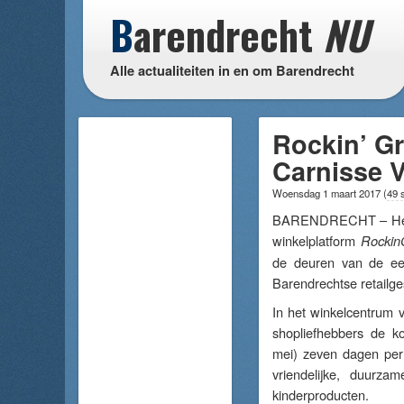
B
arendrecht
NU
Alle actualiteiten in en om Barendrecht
Rockin’ Gr
Carnisse 
Woensdag 1 maart 2017
(
49 
BARENDRECHT – Het 
winkelplatform
Rockin
de deuren van de eer
Barendrechtse retailge
In het winkelcentrum 
shopliefhebbers de 
mei) zeven dagen per
vriendelijke, duurzam
kinderproducten.