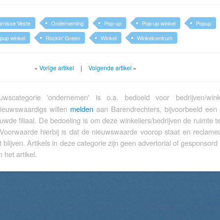
rnisse Veste
Onderneming
Pop-up
Pop-up winkel
Popup
pup winkel
Rockin' Green
Winkel
Winkelcentrum
«
Vorige artikel
|
Volgende artikel
»
wscategorie 'ondernemen' is o.a. bedoeld voor bedrijven/wink
nieuwswaardigs willen
melden
aan Barendrechters, bijvoorbeeld een
euwde filiaal. De bedoeling is om deze winkeliers/bedrijven de ruimte 
 Voorwaarde hierbij is dat de nieuwswaarde voorop staat en reclameu
t blijven. Artikels in deze categorie zijn geen advertorial of gesponsord 
 het artikel.