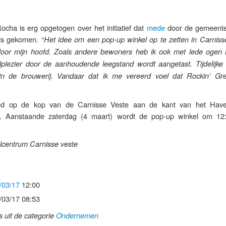
cha is erg opgetogen over het initiatief dat
mede
door de gemeent
 is gekomen. “
Het idee om een pop-up winkel op te zetten in Carniss
d door mijn hoofd. Zoals andere bewoners heb ik ook met lede ogen
lplezier door de aanhoudende leegstand wordt aangetast. Tijdelijke 
n de brouwerij. Vandaar dat ik me vereerd voel dat Rockin’ Gr
igd op de kop van de Carnisse Veste aan de kant van het Hav
). Aanstaande zaterdag (4 maart) wordt de pop-up winkel om 12
elcentrum Carnisse veste
/03/17
12:00
/03/17 08:53
ls uit de categorie
Ondernemen