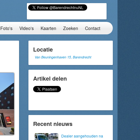
Foto's
Video's
Kaarten
Zoeken
Contact
Locatie
Van Beuningenhaven 15, Barendrecht
Artikel delen
Recent nieuws
Dealer aangehouden na