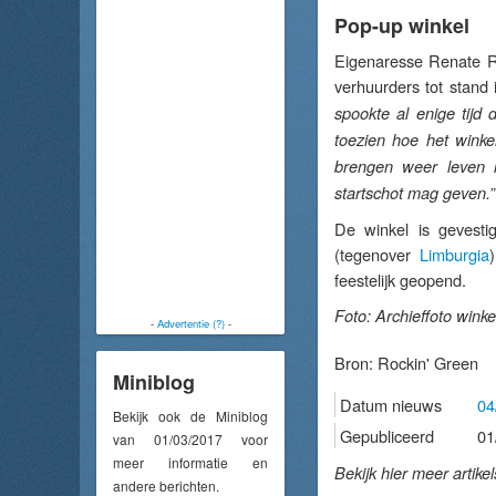
Pop-up winkel
Eigenaresse Renate Ro
verhuurders tot stand
spookte al enige tij
toezien hoe het winke
brengen weer leven i
”
startschot mag geven.
De winkel is gevest
(tegenover
Limburgia
feestelijk geopend.
Foto: Archieffoto wink
-
Advertentie (?)
-
Bron:
Rockin' Green
Miniblog
Datum nieuws
04
Bekijk ook de Miniblog
Gepubliceerd
01
van 01/03/2017 voor
meer informatie en
Bekijk hier meer artike
andere berichten.