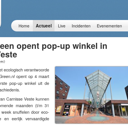
Actueel
Home
Live
Incidenten
Evenementen
een opent pop-up winkel in
Veste
sec
)
ecologisch verantwoorde
opent op 4 maart
Green.nl
ste pop-up winkel uit de
schiedenis.
van Carnisse Veste kunnen
komende maanden (t/m 31
 week snuffelen door eco-
e en eerlijk vervaardigde