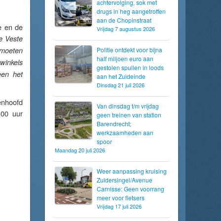
achtervolging, sok met
drugs in heg aangetroffen
aan de Chopinstraat
e en de
Vrijdag 7 augustus 2026
e Veste
 moeten
Politie ontdekt voor bijna
half miljoen euro aan
winkels
gestolen spullen in loods
een het
aan het Zuideinde
Dinsdag 21 juli 2026
enhoofd
Van dinsdag t/m vrijdag
:00 uur
geen treinen van station
Barendrecht;
werkzaamheden aan
spoor
Maandag 20 juli 2026
Weer aanpassing kruising
Zuidersingel/Avenue
Carnisse: Geen voorrang
meer voor fietsers
Vrijdag 17 juli 2026