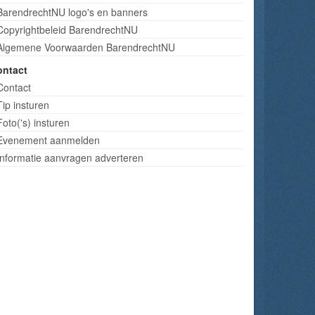
BarendrechtNU logo's en banners
Copyrightbeleid BarendrechtNU
Algemene Voorwaarden BarendrechtNU
ontact
Contact
Tip insturen
Foto('s) insturen
Evenement aanmelden
Informatie aanvragen adverteren