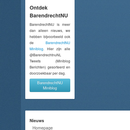
Ontdek
BarendrechtNU
BarendrechtNU is meer
dan alleen nieuws, we
hebben bijvoorbeeld ook
de
BarendrechtNU
Miniblog
. Hier zijn alle
@BarendrechtnuNL
Tweets (Miniblog
Berichten) gesorteerd en
doorzoekbaar per dag.
BarendrechtNU
Miniblog
Nieuws
Homepage