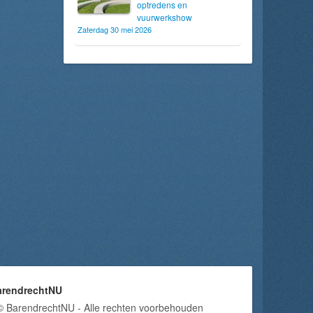
optredens en
vuurwerkshow
Zaterdag 30 mei 2026
arendrechtNU
© BarendrechtNU - Alle rechten voorbehouden