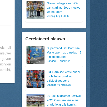
Nieuw college van B&W
van start met twee nieuwe
wethouders
Vrijdag 17 juli 2026
Gerelateerd nieuws
els uit
Supermarkt Lidl Carnisse
Veste opent op dinsdag 19
 nieuwe
mei de deuren
te geven
Zondag 12 april 2026
itingen
bericht,
Lidl Carnisse Veste onder
grote belangstelling
officieel geopend
Dinsdag 19 mei 2026
20 juni: Midzomer Festival
2026 Carnisse Veste met
braderie, gratis kermis,