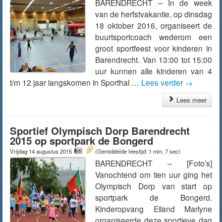
BARENDRECHT – In de week
van de herfstvakantie, op dinsdag
18 oktober 2016, organiseert de
buurtsportcoach wederom een
groot sportfeest voor kinderen in
Barendrecht. Van 13:00 tot 15:00
uur kunnen alle kinderen van 4
t/m 12 jaar langskomen in Sporthal …
Lees verder
→
Lees meer
Sportief Olympisch Dorp Barendrecht
2015 op sportpark de Bongerd
Vrijdag 14 augustus 2015
(Gemiddelde leestijd: 1 min, 7 sec)
BARENDRECHT – [Foto’s]
Vanochtend om tien uur ging het
Olympisch Dorp van start op
sportpark de Bongerd.
Kinderopvang Eiland Marlyne
organiseerde deze sportieve dag