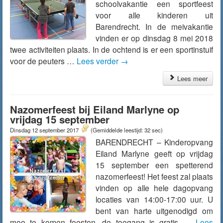
schoolvakantie een sportfeest
voor alle kinderen uit
Barendrecht. In de meivakantie
vinden er op dinsdag 8 mei 2018
twee activiteiten plaats. In de ochtend is er een sportinstuif
voor de peuters …
Lees verder
→
Lees meer
Nazomerfeest bij Eiland Marlyne op
vrijdag 15 september
Dinsdag 12 september 2017
(Gemiddelde leestijd: 32 sec)
BARENDRECHT – Kinderopvang
Eiland Marlyne geeft op vrijdag
15 september een spetterend
nazomerfeest! Het feest zal plaats
vinden op alle hele dagopvang
locaties van 14:00-17:00 uur. U
bent van harte uitgenodigd om
mee te komen feesten, de toegang is gratis …
Lees