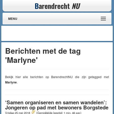
B
arendrecht
NU
MENU
Berichten met de tag
'Marlyne'
Bekijk hier alle berichten op BarendrechtNU die zijn getagged met
Marlyne
.
‘Samen organiseren en samen wandelen’:
Jongeren op pad met bewoners Borgstede
Vrijdag 25 mei 2018
(Gemiddelde leestijd: 1 min, 46 sec)