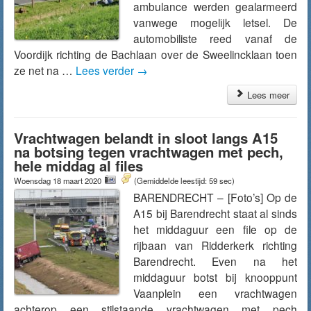
ambulance werden gealarmeerd
vanwege mogelijk letsel. De
automobiliste reed vanaf de
Voordijk richting de Bachlaan over de Sweelincklaan toen
ze net na …
Lees verder
→
Lees meer
Vrachtwagen belandt in sloot langs A15
na botsing tegen vrachtwagen met pech,
hele middag al files
Woensdag 18 maart 2020
(Gemiddelde leestijd: 59 sec)
BARENDRECHT – [Foto’s] Op de
A15 bij Barendrecht staat al sinds
het middaguur een file op de
rijbaan van Ridderkerk richting
Barendrecht. Even na het
middaguur botst bij knooppunt
Vaanplein een vrachtwagen
achterop een stilstaande vrachtwagen met pech