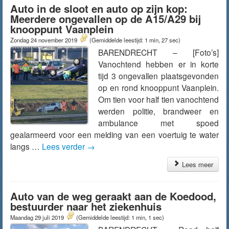
Auto in de sloot en auto op zijn kop:
Meerdere ongevallen op de A15/A29 bij
knooppunt Vaanplein
Zondag 24 november 2019
(Gemiddelde leestijd: 1 min, 27 sec)
BARENDRECHT – [Foto’s]
Vanochtend hebben er in korte
tijd 3 ongevallen plaatsgevonden
op en rond knooppunt Vaanplein.
Om tien voor half tien vanochtend
werden politie, brandweer en
ambulance met spoed
gealarmeerd voor een melding van een voertuig te water
langs …
Lees verder
→
Lees meer
Auto van de weg geraakt aan de Koedood,
bestuurder naar het ziekenhuis
Maandag 29 juli 2019
(Gemiddelde leestijd: 1 min, 1 sec)