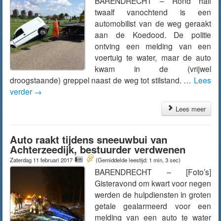
BARENDRECHT – Rond half
twaalf vanochtend is een
automobilist van de weg geraakt
aan de Koedood. De politie
ontving een melding van een
voertuig te water, maar de auto
kwam in de (vrijwel
droogstaande) greppel naast de weg tot stilstand. …
Lees
verder
→
Lees meer
Auto raakt tijdens sneeuwbui van
Achterzeedijk, bestuurder verdwenen
Zaterdag 11 februari 2017
(Gemiddelde leestijd: 1 min, 3 sec)
BARENDRECHT – [Foto’s]
Gisteravond om kwart voor negen
werden de hulpdiensten in groten
getale gealarmeerd voor een
melding van een auto te water