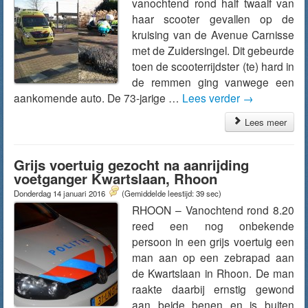
vanochtend rond half twaalf van
haar scooter gevallen op de
kruising van de Avenue Carnisse
met de Zuidersingel. Dit gebeurde
toen de scooterrijdster (te) hard in
de remmen ging vanwege een
aankomende auto. De 73-jarige …
Lees verder
→
Lees meer
Grijs voertuig gezocht na aanrijding
voetganger Kwartslaan, Rhoon
Donderdag 14 januari 2016
(Gemiddelde leestijd: 39 sec)
RHOON – Vanochtend rond 8.20
reed een nog onbekende
persoon in een grijs voertuig een
man aan op een zebrapad aan
de Kwartslaan in Rhoon. De man
raakte daarbij ernstig gewond
aan beide benen en is buiten