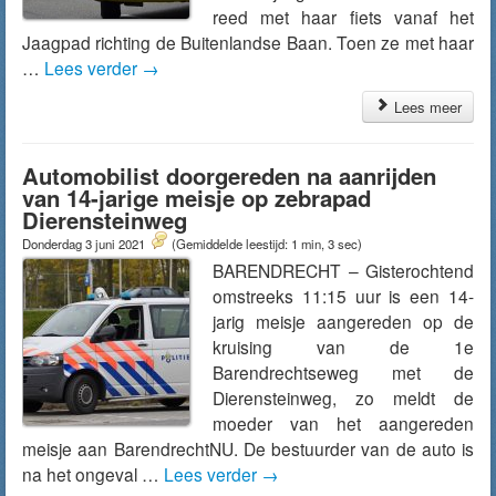
reed met haar fiets vanaf het
Jaagpad richting de Buitenlandse Baan. Toen ze met haar
…
Lees verder
→
Lees meer
Automobilist doorgereden na aanrijden
van 14-jarige meisje op zebrapad
Dierensteinweg
Donderdag 3 juni 2021
(Gemiddelde leestijd: 1 min, 3 sec)
BARENDRECHT – Gisterochtend
omstreeks 11:15 uur is een 14-
jarig meisje aangereden op de
kruising van de 1e
Barendrechtseweg met de
Dierensteinweg, zo meldt de
moeder van het aangereden
meisje aan BarendrechtNU. De bestuurder van de auto is
na het ongeval …
Lees verder
→