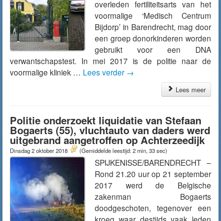
overleden fertiliteitsarts van het
voormalige ‘Medisch Centrum
Bijdorp’ in Barendrecht, mag door
een groep donorkinderen worden
gebruikt voor een DNA
verwantschapstest. In mei 2017 is de politie naar de
voormalige kliniek …
Lees verder
→
Lees meer
Politie onderzoekt liquidatie van Stefaan
Bogaerts (55), vluchtauto van daders werd
uitgebrand aangetroffen op Achterzeedijk
Dinsdag 2 oktober 2018
(Gemiddelde leestijd: 2 min, 33 sec)
SPIJKENISSE/BARENDRECHT –
Rond 21.20 uur op 21 september
2017 werd de Belgische
zakenman Bogaerts
doodgeschoten, tegenover een
kroeg waar destijds vaak leden