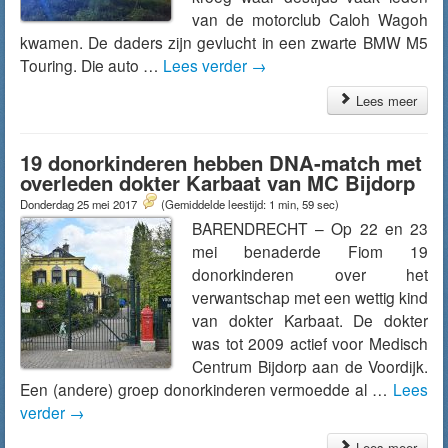
van de motorclub Caloh Wagoh
kwamen. De daders zijn gevlucht in een zwarte BMW M5
Touring. Die auto …
Lees verder
→
Lees meer
19 donorkinderen hebben DNA-match met
overleden dokter Karbaat van MC Bijdorp
Donderdag 25 mei 2017
(Gemiddelde leestijd: 1 min, 59 sec)
BARENDRECHT – Op 22 en 23
mei benaderde Fiom 19
donorkinderen over het
verwantschap met een wettig kind
van dokter Karbaat. De dokter
was tot 2009 actief voor Medisch
Centrum Bijdorp aan de Voordijk.
Een (andere) groep donorkinderen vermoedde al …
Lees
verder
→
Lees meer