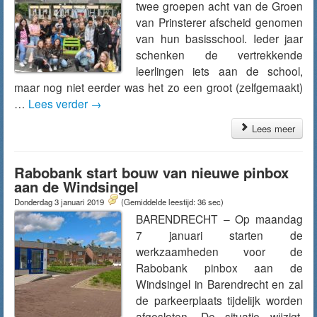
twee groepen acht van de Groen
van Prinsterer afscheid genomen
van hun basisschool. Ieder jaar
schenken de vertrekkende
leerlingen iets aan de school,
maar nog niet eerder was het zo een groot (zelfgemaakt)
…
Lees verder
→
Lees meer
Rabobank start bouw van nieuwe pinbox
aan de Windsingel
Donderdag 3 januari 2019
(Gemiddelde leestijd: 36 sec)
BARENDRECHT – Op maandag
7 januari starten de
werkzaamheden voor de
Rabobank pinbox aan de
Windsingel in Barendrecht en zal
de parkeerplaats tijdelijk worden
afgesloten. De situatie wijzigt,