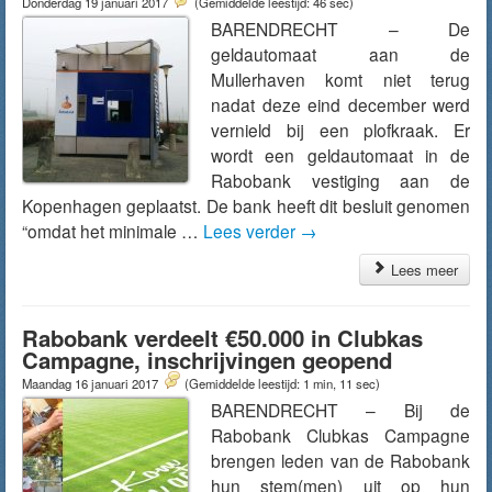
Donderdag 19 januari 2017
(Gemiddelde leestijd: 46 sec)
BARENDRECHT – De
geldautomaat aan de
Mullerhaven komt niet terug
nadat deze eind december werd
vernield bij een plofkraak. Er
wordt een geldautomaat in de
Rabobank vestiging aan de
Kopenhagen geplaatst. De bank heeft dit besluit genomen
“omdat het minimale …
Lees verder
→
Lees meer
Rabobank verdeelt €50.000 in Clubkas
Campagne, inschrijvingen geopend
Maandag 16 januari 2017
(Gemiddelde leestijd: 1 min, 11 sec)
BARENDRECHT – Bij de
Rabobank Clubkas Campagne
brengen leden van de Rabobank
hun stem(men) uit op hun