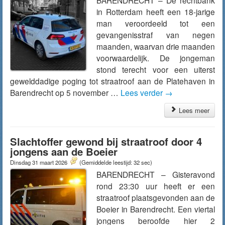
BARENDRECHT – De rechtbank
in Rotterdam heeft een 18-jarige
man veroordeeld tot een
gevangenisstraf van negen
maanden, waarvan drie maanden
voorwaardelijk. De jongeman
stond terecht voor een uiterst
gewelddadige poging tot straatroof aan de Platehaven in
Barendrecht op 5 november …
Lees verder
→
Lees meer
Slachtoffer gewond bij straatroof door 4
jongens aan de Boeier
Dinsdag 31 maart 2026
(Gemiddelde leestijd: 32 sec)
BARENDRECHT – Gisteravond
rond 23:30 uur heeft er een
straatroof plaatsgevonden aan de
Boeier in Barendrecht. Een viertal
jongens beroofde hier 2