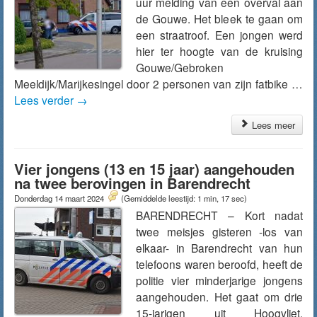
uur melding van een overval aan
de Gouwe. Het bleek te gaan om
een straatroof. Een jongen werd
hier ter hoogte van de kruising
Gouwe/Gebroken
Meeldijk/Marijkesingel door 2 personen van zijn fatbike …
Lees verder
→
Lees meer
Vier jongens (13 en 15 jaar) aangehouden
na twee berovingen in Barendrecht
Donderdag 14 maart 2024
(Gemiddelde leestijd: 1 min, 17 sec)
BARENDRECHT – Kort nadat
twee meisjes gisteren -los van
elkaar- in Barendrecht van hun
telefoons waren beroofd, heeft de
politie vier minderjarige jongens
aangehouden. Het gaat om drie
15-jarigen uit Hoogvliet,