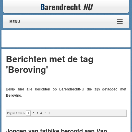
B
arendrecht
NU
MENU
Berichten met de tag
'Beroving'
Bekijk hier alle berichten op BarendrechtNU die zijn getagged met
Beroving
.
1
2
3
4
5
>
Pagina 1 van 5
Jongen van fatbike beroofd aan Van