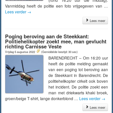
(rond 16:20 uur die middag).
Vanmiddag heeft de politie een foto vrijgegeven van …
Lees verder
→
Lees meer
Poging beroving aan de Steekkant:
Politiehelikopter zoekt mee, man gevlucht
richting Carnisse Veste
Vrijdag 5 augustus 2022
(Gemiddelde leestijd: 30 sec)
BARENDRECHT – Om 16:20 uur
heeft de politie melding gemaakt
van een poging tot beroving aan
de Steekkant in Barendrecht. De
politiehelikopter cirkelt ook boven
het incident. De politie zoekt een
man met driekwarts khaki broek,
groen/beige T-shirt, lange donkerblond …
Lees verder
→
Lees meer