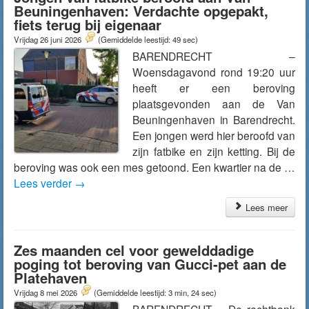
Beuningenhaven: Verdachte opgepakt,
fiets terug bij eigenaar
Vrijdag 26 juni 2026
(Gemiddelde leestijd: 49 sec)
BARENDRECHT –
Woensdagavond rond 19:20 uur
heeft er een beroving
plaatsgevonden aan de Van
Beuningenhaven in Barendrecht.
Een jongen werd hier beroofd van
zijn fatbike en zijn ketting. Bij de
beroving was ook een mes getoond. Een kwartier na de …
Lees verder
→
Lees meer
Zes maanden cel voor gewelddadige
poging tot beroving van Gucci-pet aan de
Platehaven
Vrijdag 8 mei 2026
(Gemiddelde leestijd: 3 min, 24 sec)