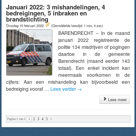
Januari 2022: 3 mishandelingen, 4
bedreigingen, 5 inbraken en
brandstichting
Dinsdag 15 februari 2022
(Gemiddelde leestijd: 1 min, 4 sec)
BARENDRECHT – In de maand
januari 2022 registreerde de
politie 134 misdrijven of pogingen
daartoe in de gemeente
Barendrecht (maand eerder 143
totaal). Een enkel incident kan
meermaals voorkomen in de
cijfers: Aan een mishandeling kan bijvoorbeeld een
bedreiging vooraf …
Lees verder
→
Lees meer
1
2
3
4
5
>
Pagina 1 van 5