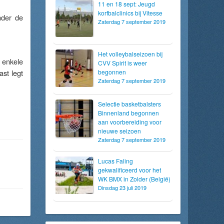
11 en 18 sept: Jeugd
korfbalclinics bij Vitesse
nder de
Zaterdag 7 september 2019
Het volleybalseizoen bij
s enkele
CVV Spirit is weer
st legt
begonnen
Zaterdag 7 september 2019
Selectie basketbalsters
Binnenland begonnen
aan voorbereiding voor
nieuwe seizoen
Zaterdag 7 september 2019
Lucas Faling
gekwalificeerd voor het
WK BMX in Zolder (België)
Dinsdag 23 juli 2019