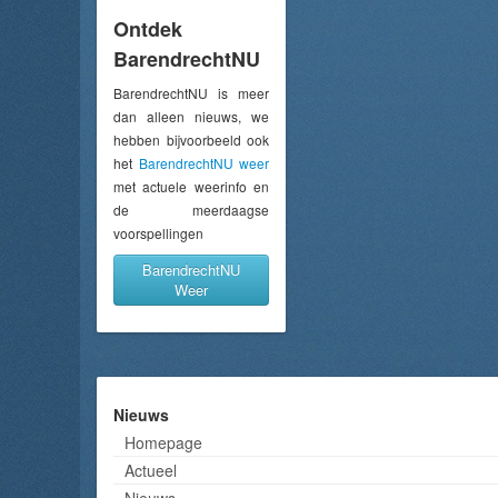
Ontdek
BarendrechtNU
BarendrechtNU is meer
dan alleen nieuws, we
hebben bijvoorbeeld ook
het
BarendrechtNU weer
met actuele weerinfo en
de meerdaagse
voorspellingen
BarendrechtNU
Weer
Nieuws
Homepage
Actueel
Nieuws