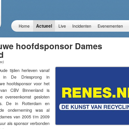
Actueel
Home
Live
Incidenten
Evenementen
uwe hoofdsponsor Dames
d
ec
)
 tijden herleven vanaf
n in De Driesprong in
uwe hoofdsponsor voor het
m van CBV Binnenland is
ge overeenkomst gesloten
s. De in Rotterdam en
igde onderneming was al
 dames van 2005 t/m 2009
 uur als sponsor verbonden