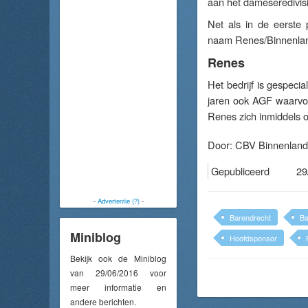
aan het dameseredivis
Net als in de eerste
naam Renes/Binnenlan
Renes
Het bedrijf is gespecia
jaren ook AGF waarvo
Renes zich inmiddels oo
Door:
CBV Binnenland
Gepubliceerd
29
-
Advertentie (?)
-
Barendrecht
Ba
Miniblog
Hoofdsponsor
Bekijk ook de Miniblog
van 29/06/2016 voor
meer informatie en
andere berichten.