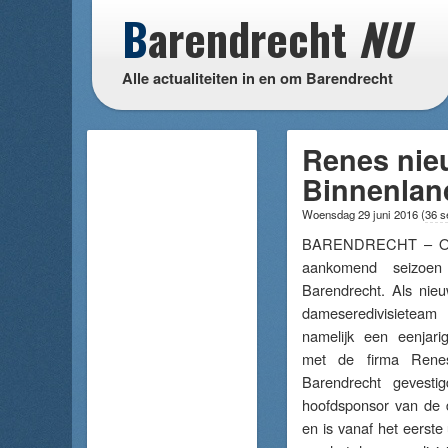
B
arendrecht
NU
Alle actualiteiten in en om Barendrecht
Renes nie
Binnenlan
Woensdag 29 juni 2016
(
36 s
BARENDRECHT – Oude
aankomend seizoe
Barendrecht. Als nie
dameseredivisietea
namelijk een eenjari
met de firma Rene
Barendrecht gevest
hoofdsponsor van de
en is vanaf het eerste