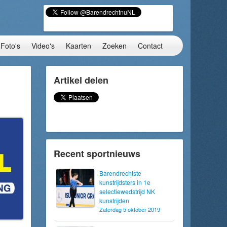
Foto's
Video's
Kaarten
Zoeken
Contact
Artikel delen
Recent sportnieuws
Barendrechtste
kunstrijdsters in 1e
selectiewedstrijd NK
kunstrijden
Zaterdag 5 oktober 2019