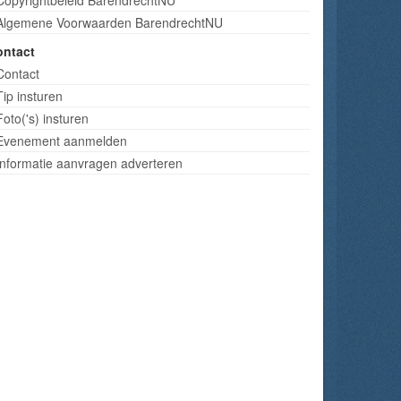
Algemene Voorwaarden BarendrechtNU
ontact
Contact
Tip insturen
Foto('s) insturen
Evenement aanmelden
Informatie aanvragen adverteren