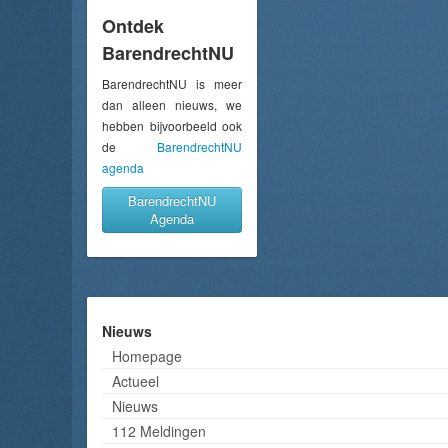
Ontdek
BarendrechtNU
BarendrechtNU is meer
dan alleen nieuws, we
hebben bijvoorbeeld ook
de
BarendrechtNU
agenda
BarendrechtNU
Agenda
Nieuws
Homepage
Actueel
Nieuws
112 Meldingen