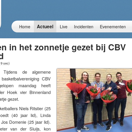
Actueel
Home
Live
Incidenten
Evenementen
en in het zonnetje gezet bij CBV
d
19 sec
)
ijdens de algemene
 basketbalvereniging CBV
gelopen maandag heeft
der Hoek vier Binnenland
etje gezet.
etballers Niels Ritstier (25
oedt (40 jaar lid), Linda
n Jos Domenie (25 jaar lid).
Peter van der Sluijs, kon