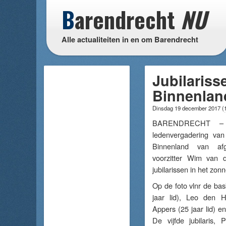
B
arendrecht
NU
Alle actualiteiten in en om Barendrecht
Jubilariss
Binnenlan
Dinsdag 19 december 2017
(
BARENDRECHT – T
ledenvergadering van
Binnenland van af
voorzitter Wim van 
jubilarissen in het zonn
Op de foto vlnr de bask
jaar lid), Leo den H
Appers (25 jaar lid) e
De vijfde jubilaris, 