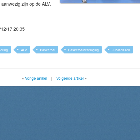
 aanwezig zijn op de ALV.
/12/17 20:35
ering
ALV
Basketbal
Basketbalvereniging
Jubilarissen
«
Vorige artikel
|
Volgende artikel
»