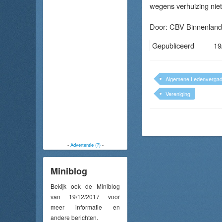
wegens verhuizing niet
Door:
CBV Binnenland
Gepubliceerd
19
Algemene Ledenvergad
Vereniging
-
Advertentie (?)
-
Miniblog
Bekijk ook de Miniblog
van 19/12/2017 voor
meer informatie en
andere berichten.