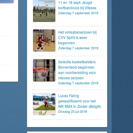
11 en 18 sept: Jeugd
korfbalclinics bij Vitesse
Zaterdag 7 september 2019
Het volleybalseizoen bij
CVV Spirit is weer
begonnen
Zaterdag 7 september 2019
Selectie basketbalsters
Binnenland begonnen
aan voorbereiding voor
nieuwe seizoen
Zaterdag 7 september 2019
Lucas Faling
gekwalificeerd voor het
WK BMX in Zolder (België)
Dinsdag 23 juli 2019