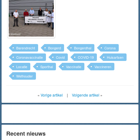
Barendrecht
Bongerd
Bongerdhal
Corona
Coronavaccinatie
Covid
COVID-19
Huisartsen
Locatie
Sporthal
Vaccinatie
Vaccineren
Wethouder
«
Vorige artikel
|
Volgende artikel
»
Recent nieuws