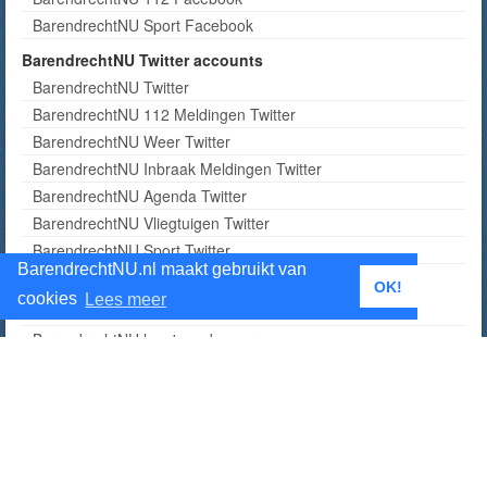
BarendrechtNU Sport Facebook
BarendrechtNU Twitter accounts
BarendrechtNU Twitter
BarendrechtNU 112 Meldingen Twitter
BarendrechtNU Weer Twitter
BarendrechtNU Inbraak Meldingen Twitter
BarendrechtNU Agenda Twitter
BarendrechtNU Vliegtuigen Twitter
BarendrechtNU Sport Twitter
BarendrechtNU.nl maakt gebruikt van
BarendrechtNU
OK!
cookies
Lees meer
© BarendrechtNU - Alle rechten voorbehouden
BarendrechtNU logo's en banners
Copyrightbeleid BarendrechtNU
Algemene Voorwaarden BarendrechtNU
Contact
Contact
Tip insturen