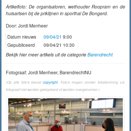
Artikelfoto: De organisatoren, wethouder Roopram en de
huisartsen bij de priklijnen in sporthal De Bongerd.
Door:
Jordi Menheer
Datum nieuws
09/04/21
9:00
Gepubliceerd
09/04/21 10:30
Bekijk hier meer artikels uit de categorie
Barendrecht
Fotograaf: Jordi Menheer, BarendrechtNU
(Op alle foto's berust
copyright
. Foto's mogen zonder toestemming v.d.
fotograaf niet worden gekopieerd of worden overgenomen.)