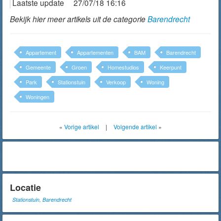
Laatste update
27/07/18 16:16
Bekijk hier meer artikels uit de categorie
Barendrecht
Appartement
Appartementen
BAM
Barendrecht
Gemeente
Groen
Homestudios
Keerpunt
Park
Stationstuin
Verkoop
Woning
Woningen
«
Vorige artikel
|
Volgende artikel
»
Locatie
Stationstuin, Barendrecht