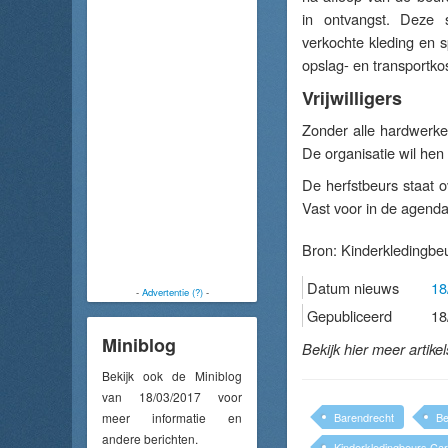
in ontvangst. Deze st
verkochte kleding en s
opslag- en transportko
Vrijwilligers
Zonder alle hardwerke
De organisatie wil he
De herfstbeurs staat 
Vast voor in de agenda
Bron:
Kinderkledingbe
Datum nieuws
18
-
Advertentie (?)
-
Gepubliceerd
18
Miniblog
Bekijk hier meer artike
Bekijk ook de Miniblog
van 18/03/2017 voor
meer informatie en
Barendrecht
Be
andere berichten.
Kinderkledingbeurs Ca