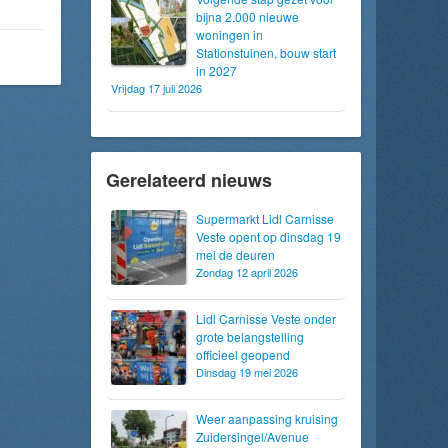
bijna 2.000 nieuwe
woningen in
Stationstuinen, bouw start
in 2027
Vrijdag 17 juli 2026
Gerelateerd nieuws
Supermarkt Lidl Carnisse
Veste opent op dinsdag 19
mei de deuren
Zondag 12 april 2026
Lidl Carnisse Veste onder
grote belangstelling
officieel geopend
Dinsdag 19 mei 2026
Weer aanpassing kruising
Zuidersingel/Avenue