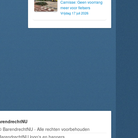
Carnisse: Geen voorrang
meer voor fietsers
Vrijdag 17 juli 2026
arendrechtNU
© BarendrechtNU - Alle rechten voorbehouden
BarendrechtNU logo's en banners