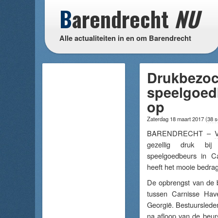
B
arendrecht
NU
Alle actualiteiten in en om Barendrecht
Drukbezoc
speelgoed
op
Zaterdag 18 maart 2017
(
38 s
BARENDRECHT –
gezellig druk bij
speelgoedbeurs in 
heeft het mooie bedra
De opbrengst van de b
tussen Carnisse Have
Georgië. Bestuurslede
na afloop van de beur