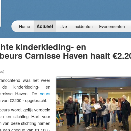
Actueel
Home
Live
Incidenten
Evenementen
hte kinderkleding- en
beurs Carnisse Haven haalt €2.2
ec
)
Vanochtend
was het weer
 de kinderkleding- en
Carnisse Haven. De
beurs
g van €2200,- opgebracht.
eurs wordt gelijk verdeeld
n en stichting Hart voor
n van deze stichting namen
s een cheque van €1.100,-