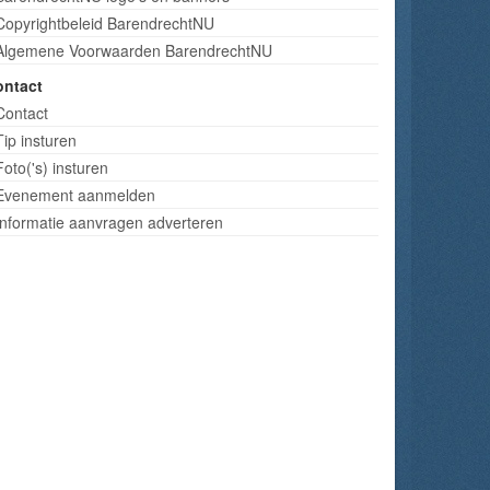
Copyrightbeleid BarendrechtNU
Algemene Voorwaarden BarendrechtNU
ontact
Contact
Tip insturen
Foto('s) insturen
Evenement aanmelden
Informatie aanvragen adverteren