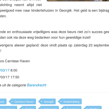
ichting neemt altijd niet
peelgoed mee naar kindertehuizen in Georgië. Het geld is een bijdrag
sten.
nde en enthousiaste vrijwilligers was deze beurs niet zo’n succes ge
n dan ook via deze weg bedanken voor hun geweldige inzet!
overigens alweer gepland: deze vindt plaats op zaterdag 23 septembe
!
urs Carnisse Haven
/03/17
8:00
/03/17 17:50
ls uit de categorie
Barendrecht
urs
Carnisse Haven
Georgië
Kinderkleding
rnisse Haven
Kleding
Opbrengst
Speelgoed
Stichting