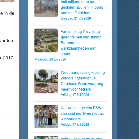
half miljoen euro aan
gestolen spullen in loods
e in de
aan het Zuideinde
Dinsdag 21 juli 2026
Van dinsdag t/m vrijdag
geen treinen van station
worden.
Barendrecht;
werkzaamheden aan
spoor
r 2017.
Maandag 20 juli 2026
Weer aanpassing kruising
Zuidersingel/Avenue
Carnisse: Geen voorrang
meer voor fietsers
Vrijdag 17 juli 2026
Nieuw college van B&W
van start met twee nieuwe
wethouders
Vrijdag 17 juli 2026
Volgende stap gezet voor