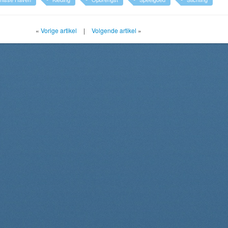
«
Vorige artikel
|
Volgende artikel
»