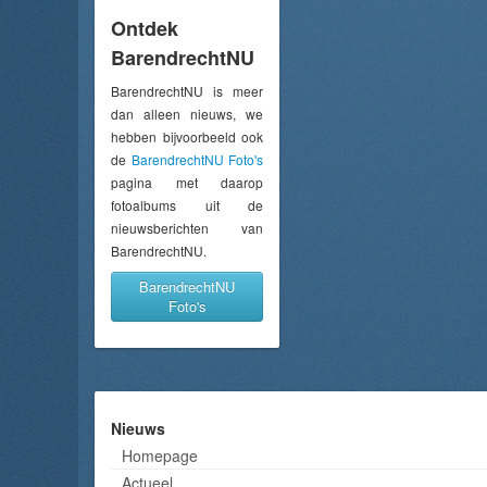
Ontdek
BarendrechtNU
BarendrechtNU is meer
dan alleen nieuws, we
hebben bijvoorbeeld ook
de
BarendrechtNU Foto's
pagina met daarop
fotoalbums uit de
nieuwsberichten van
BarendrechtNU.
BarendrechtNU
Foto's
Nieuws
Homepage
Actueel