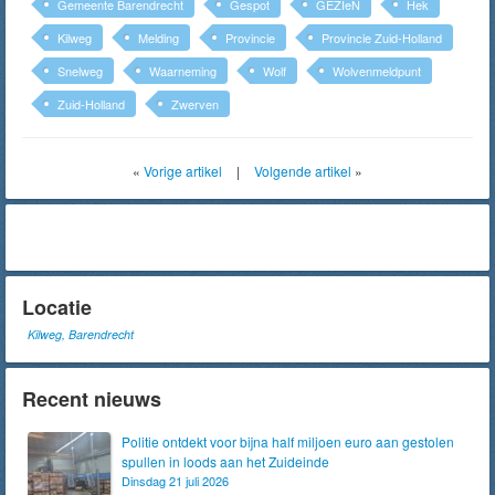
Gemeente Barendrecht
Gespot
GEZIeN
Hek
Kilweg
Melding
Provincie
Provincie Zuid-Holland
Snelweg
Waarneming
Wolf
Wolvenmeldpunt
Zuid-Holland
Zwerven
«
Vorige artikel
|
Volgende artikel
»
Locatie
Kilweg, Barendrecht
Recent nieuws
Politie ontdekt voor bijna half miljoen euro aan gestolen
spullen in loods aan het Zuideinde
Dinsdag 21 juli 2026