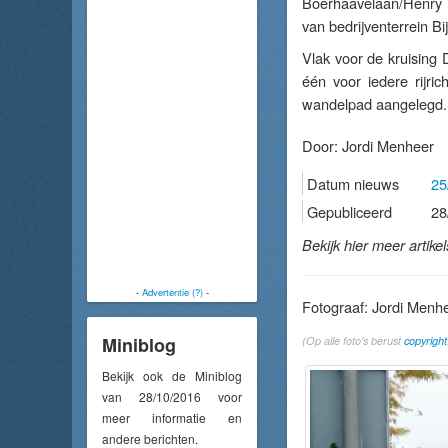
Boerhaavelaan/Henry 
van bedrijventerrein Bi
Vlak voor de kruising
één voor iedere rijri
wandelpad aangelegd.
Door:
Jordi Menheer
Datum nieuws
25
Gepubliceerd
28
Bekijk hier meer artike
-
Advertentie (?)
-
Fotograaf: Jordi Menh
Miniblog
(Op alle foto's berust
copyright
Bekijk ook de Miniblog
van 28/10/2016 voor
meer informatie en
andere berichten.