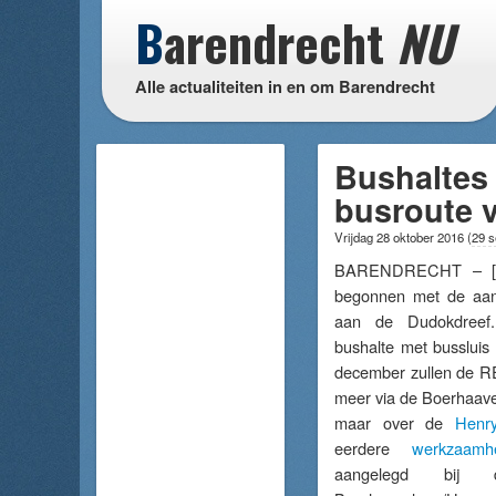
B
arendrecht
NU
Alle actualiteiten in en om Barendrecht
Bushaltes
busroute 
Vrijdag 28 oktober 2016
(
29 s
BARENDRECHT – [
begonnen met de aan
aan de Dudokdreef
bushalte met bussluis
december zullen de R
meer via de Boerhaavel
maar over de
Henr
eerdere
werkzaamh
aangelegd bij 