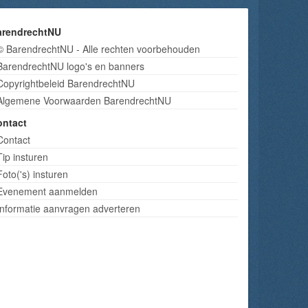
arendrechtNU
© BarendrechtNU - Alle rechten voorbehouden
BarendrechtNU logo's en banners
Copyrightbeleid BarendrechtNU
Algemene Voorwaarden BarendrechtNU
ontact
Contact
Tip insturen
Foto('s) insturen
Evenement aanmelden
Informatie aanvragen adverteren