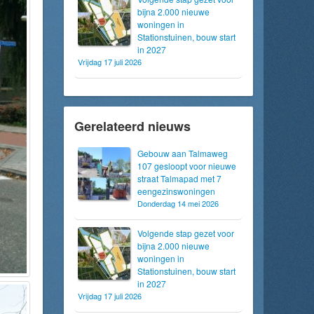
bijna 2.000 nieuwe
woningen in
Stationstuinen, bouw start
in 2027
Vrijdag 17 juli 2026
Gerelateerd nieuws
Gebouw aan Talmaweg
107 gesloopt voor nieuwe
straat Talmapad met 7
eengezinswoningen
Donderdag 14 mei 2026
Volgende stap gezet voor
bijna 2.000 nieuwe
woningen in
Stationstuinen, bouw start
in 2027
Vrijdag 17 juli 2026