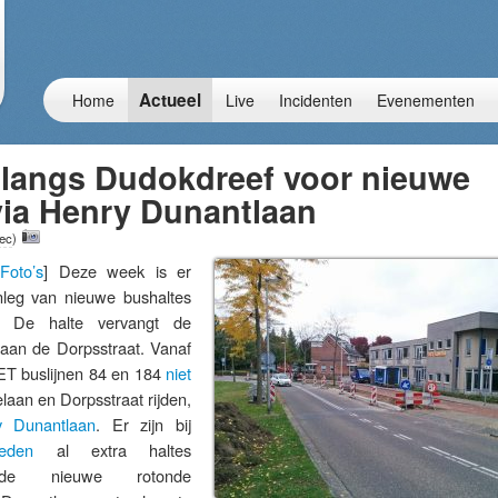
Actueel
Home
Live
Incidenten
Evenementen
 langs Dudokdreef voor nieuwe
via Henry Dunantlaan
ec
)
Foto’s
] Deze week is er
leg van nieuwe bushaltes
. De halte vervangt de
 aan de Dorpsstraat. Vanaf
ET buslijnen 84 en 184
niet
aan en Dorpsstraat rijden,
y Dunantlaan
. Er zijn bij
eden
al extra haltes
de nieuwe rotonde