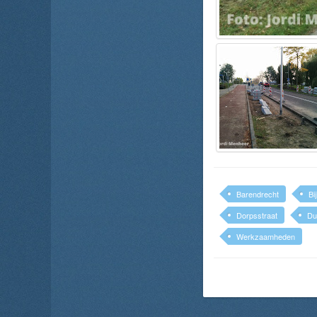
Barendrecht
Bi
Dorpsstraat
Du
Werkzaamheden