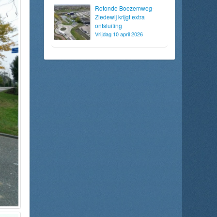
Rotonde Boezemweg-
Ziedewij krijgt extra
ontsluiting
Vrijdag 10 april 2026