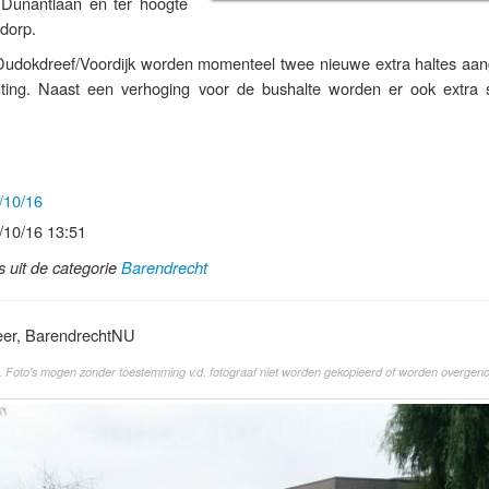
Dunantlaan en ter hoogte
jdorp.
 Dudokdreef/Voordijk worden momenteel twee nieuwe extra haltes aan
chting. Naast een verhoging voor de bushalte worden er ook extra 
/10/16
/10/16 13:51
ls uit de categorie
Barendrecht
eer, BarendrechtNU
. Foto's mogen zonder toestemming v.d. fotograaf niet worden gekopieerd of worden overgen