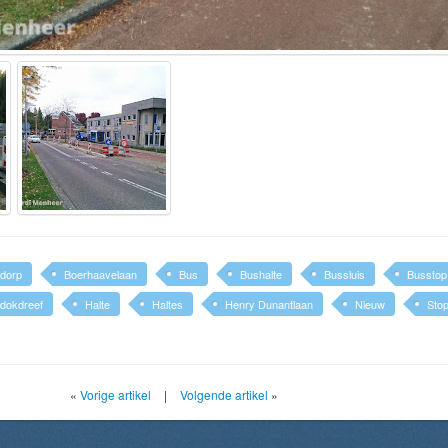
jdorp
Boerhaavelaan
Bus
Bushalte
Bussluis
Busstop
dokdreef
Halte
Haltes
Henry Dunantlaan
Nieuw
Sto
«
Vorige artikel
|
Volgende artikel
»