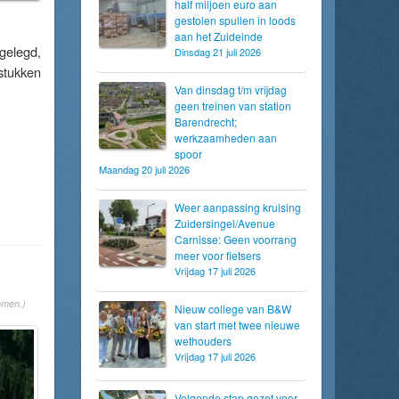
half miljoen euro aan
gestolen spullen in loods
aan het Zuideinde
gelegd,
Dinsdag 21 juli 2026
stukken
Van dinsdag t/m vrijdag
geen treinen van station
Barendrecht;
werkzaamheden aan
spoor
Maandag 20 juli 2026
Weer aanpassing kruising
Zuidersingel/Avenue
Carnisse: Geen voorrang
meer voor fietsers
Vrijdag 17 juli 2026
omen.)
Nieuw college van B&W
van start met twee nieuwe
wethouders
Vrijdag 17 juli 2026
Volgende stap gezet voor