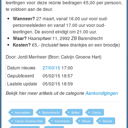
leerlingen voor deze reünie bedragen €5,00 per persoon,
te voldoen aan de deur.
Wanneer?
27 maart, vanaf 16.00 uur voor oud-
personeelsleden en vanaf 17.00 uur voor oud-
leerlingen. De avond eindigt om 21.00 uur.
Waar?
Haarspitwei 11, 2992 ZB Barendrecht
Kosten?
€5,- (inclusief twee drankjes en een broodje)
Door:
Jordi Menheer
(Bron: Calvijn Groene Hart)
Datum nieuws
27/03/15
17:00
Gepubliceerd
05/02/15 18:57
Laatste update
05/02/15 18:59
Bekijk hier meer artikels uit de categorie
Aankondigingen
Aanmelden
Barendrecht
Botter
Calvijn
Calvijn Groene Hart
Inschrijven
Nieuw
Reünie