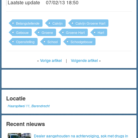
Laatste update
07/02/13 18:50
Belangstellende
Calvijn
Calvijn Groene Hart
Gebouw
Groene
Groene Hart
Hart
Openstelling
School
Schoolgebouw
«
Vorige artikel
|
Volgende artikel
»
Locatie
Haarspitwei 11, Barendrecht
Recent nieuws
Dealer aangehouden na achtervolging, sok met drugs in