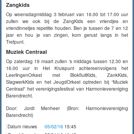
Zangkids
Op woensdagmiddag 3 februari van 16.00 tot 17.00 uur
zullen we ook bij de ZangKids een vriendjes en
vriendinnetjes repetitie houden. Ben je tussen de 7 en 12
jaar en hou je van zingen, kom gerust langs in het
Trefpunt.
Muziek Centraal
Op zaterdag 19 maart zullen ‘s middags tussen 12.30 en
16.00 uur in Het Kruispunt achtereenvolgens het
LeerlingenOrkest met BlokfluitKids, ZankKids,
SlagwerkKids en het JeugdOrkest optreden bij “Muziek
Centraal” het verenigingsfestival van Harmonievereniging
Barendrecht.
Door:
Jordi Menheer
(Bron: Harmonievereniging
Barendrecht)
Datum nieuws
05/02/16
15:45