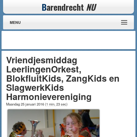
B
arendrecht
NU
MENU
Vriendjesmiddag
LeerlingenOrkest,
BlokfluitKids, ZangKids en
SlagwerkKids
Harmonievereniging
Maandag 25 januari 2016
(
1 min, 23 sec
)