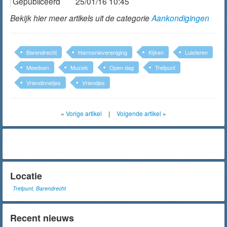
Gepubliceerd
25/01/16 10:45
Bekijk hier meer artikels uit de categorie
Aankondigingen
Barendrecht
Harmonievereniging
Kijken
Luisteren
Meedoen
Muziek
Open dag
Trefpunt
Vriendinnetjes
Vriendjes
«
Vorige artikel
|
Volgende artikel
»
Locatie
Trefpunt, Barendrecht
Recent nieuws