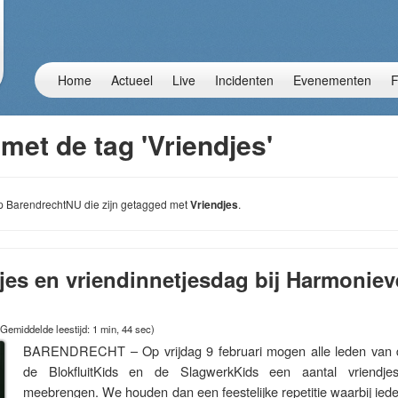
Home
Actueel
Live
Incidenten
Evenementen
F
met de tag 'Vriendjes'
 op BarendrechtNU die zijn getagged met
Vriendjes
.
djes en vriendinnetjesdag bij Harmonie
(Gemiddelde leestijd: 1 min, 44 sec)
BARENDRECHT – Op vrijdag 9 februari mogen alle leden van d
de BlokfluitKids en de SlagwerkKids een aantal vriendjes 
meebrengen. We houden dan een feestelijke repetitie waarbij ied