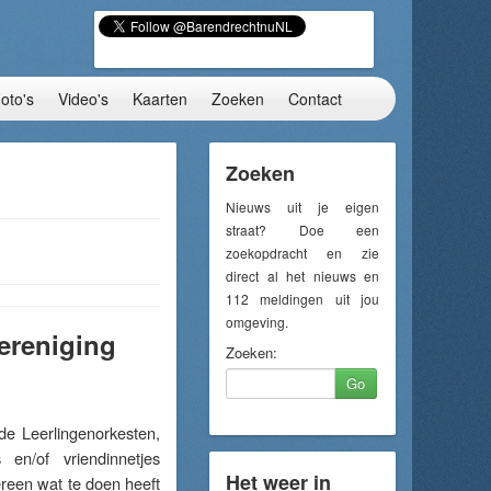
oto's
Video's
Kaarten
Zoeken
Contact
Zoeken
Nieuws uit je eigen
straat? Doe een
zoekopdracht en zie
direct al het nieuws en
112 meldingen uit jou
omgeving.
vereniging
Zoeken:
Go
e Leerlingenorkesten,
en/of vriendinnetjes
Het weer in
ereen wat te doen heeft