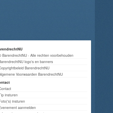
arendrechtNU
© BarendrechtNU - Alle rechten voorbehouden
BarendrechtNU logo's en banners
Copyrightbeleid BarendrechtNU
Algemene Voorwaarden BarendrechtNU
ontact
Contact
Tip insturen
Foto('s) insturen
Evenement aanmelden