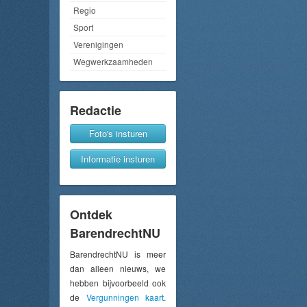
Regio
Sport
Verenigingen
Wegwerkzaamheden
Redactie
Foto's insturen
Informatie insturen
Ontdek
BarendrechtNU
BarendrechtNU is meer
dan alleen nieuws, we
hebben bijvoorbeeld ook
de
Vergunningen kaart
.