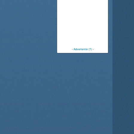
-
Advertentie (?)
-