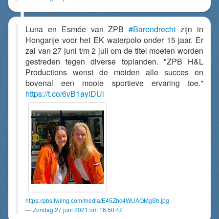
Luna en Esmée van ZPB
#Barendrecht
zijn in
Hongarije voor het EK waterpolo onder 15 jaar. Er
zal van 27 juni t/m 2 juli om de titel moeten worden
gestreden tegen diverse toplanden. "ZPB H&L
Productions wenst de meiden alle succes en
bovenal een mooie sportieve ervaring toe."
https://t.co/6vB1ayiDUi
https://pbs.twimg.com/media/E45Zhc4WUAQMgSh.jpg
Zondag 27 juni 2021 om 16:50:42