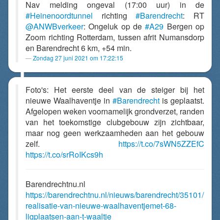
Nav melding ongeval (17:00 uur) in de
#Heinenoordtunnel
richting
#Barendrecht
: RT
@ANWBverkeer
: Ongeluk op de
#A29
Bergen op
Zoom richting Rotterdam, tussen afrit Numansdorp
en Barendrecht 6 km, +54 min.
Zondag 27 juni 2021 om 17:22:15
Foto's: Het eerste deel van de steiger bij het
nieuwe Waalhaventje in
#Barendrecht
is geplaatst.
Afgelopen weken voornamelijk grondverzet, randen
van het toekomstige clubgebouw zijn zichtbaar,
maar nog geen werkzaamheden aan het gebouw
zelf.
https://t.co/7sWN5ZZEfC
https://t.co/srRoIKcs9h
Barendrechtnu.nl
https://barendrechtnu.nl/nieuws/barendrecht/35101/
realisatie-van-nieuwe-waalhaventjemet-68-
ligplaatsen-aan-t-waaltje