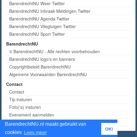
BarendrechtNU Weer Twitter
BarendrechtNU Inbraak Meldingen Twitter
BarendrechtNU Agenda Twitter
BarendrechtNU Vliegtuigen Twitter
BarendrechtNU Sport Twitter
BarendrechtNU
© BarendrechtNU - Alle rechten voorbehouden
BarendrechtNU logo's en banners
Copyrightbeleid BarendrechtNU
Algemene Voorwaarden BarendrechtNU
Contact
Contact
Tip insturen
Foto('s) insturen
Evenement aanmelden
Informatie aanvragen adverteren
BarendrechtNU.nl maakt gebruikt van
OK!
cookies
Lees meer