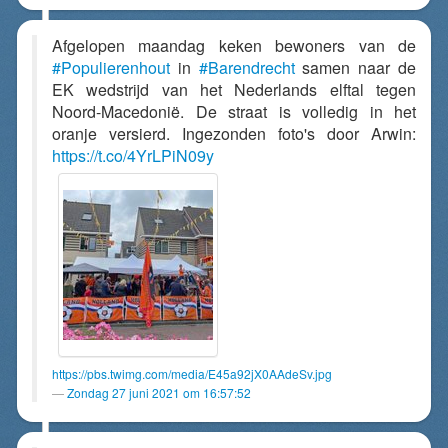
Afgelopen maandag keken bewoners van de
#Populierenhout
in
#Barendrecht
samen naar de
EK wedstrijd van het Nederlands elftal tegen
Noord-Macedonië. De straat is volledig in het
oranje versierd. Ingezonden foto's door Arwin:
https://t.co/4YrLPiN09y
https://pbs.twimg.com/media/E45a92jX0AAdeSv.jpg
Zondag 27 juni 2021 om 16:57:52