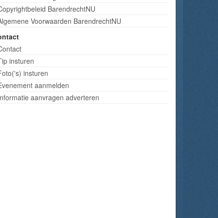
Copyrightbeleid BarendrechtNU
Algemene Voorwaarden BarendrechtNU
ontact
Contact
Tip insturen
Foto('s) insturen
Evenement aanmelden
Informatie aanvragen adverteren