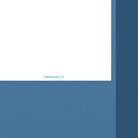
-
Advertentie (?)
-