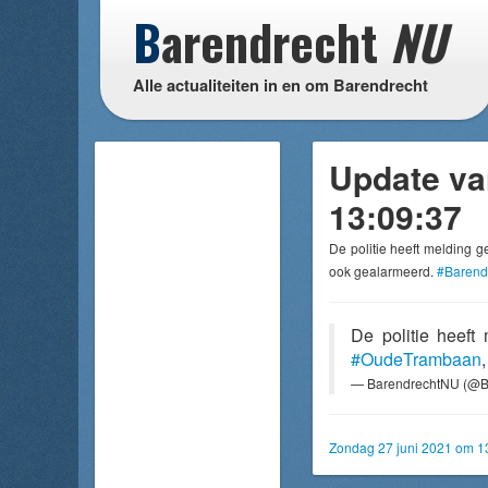
B
arendrecht
NU
Alle actualiteiten in en om Barendrecht
Update va
13:09:37
De politie heeft melding 
ook gealarmeerd.
#Barend
De politie heef
#OudeTrambaan
— BarendrechtNU (@B
Zondag 27 juni 2021 om 1