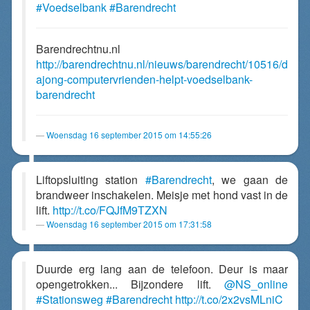
#Voedselbank
#Barendrecht
Barendrechtnu.nl
http://barendrechtnu.nl/nieuws/barendrecht/10516/d
ajong-computervrienden-helpt-voedselbank-
barendrecht
Woensdag 16 september 2015 om 14:55:26
Liftopsluiting station
#Barendrecht
, we gaan de
brandweer inschakelen. Meisje met hond vast in de
lift.
http://t.co/FQJfM9TZXN
Woensdag 16 september 2015 om 17:31:58
Duurde erg lang aan de telefoon. Deur is maar
opengetrokken... Bijzondere lift.
@NS_online
#Stationsweg
#Barendrecht
http://t.co/2x2vsMLniC