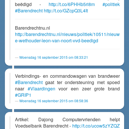
beëdigd -
http://t.co/6PHHb5ri8m
#politiek
#Barendrecht
http://t.co/GZcpQ3L4It
Barendrechtnu.nl
http://barendrechtnu.nl/nieuws/politiek/10511/nieuw
e-wethouder-leon-van-noort-vvd-beedigd
Woensdag 16 september 2015 om 08:33:21
Verbindings- en commandowagen van brandweer
#Barendrecht
gaat ter ondersteuning met spoed
naar
#Vlaardingen
voor een zeer grote brand
#GRIP1
Woensdag 16 september 2015 om 08:58:36
Artikel: Dajong Computervrienden helpt
Voedselbank Barendrecht -
http://t.co/ucow5zYZQZ