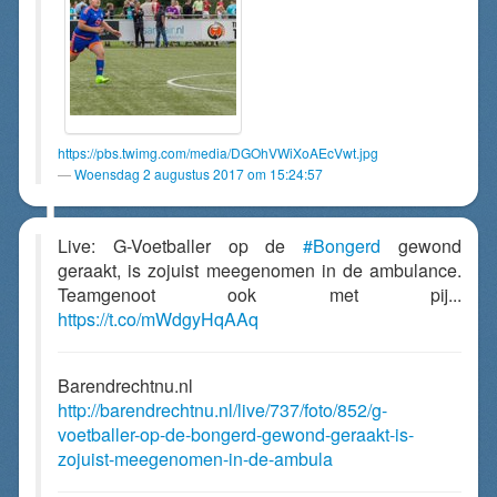
https://pbs.twimg.com/media/DGOhVWiXoAEcVwt.jpg
Woensdag 2 augustus 2017 om 15:24:57
Live: G-Voetballer op de
#Bongerd
gewond
geraakt, is zojuist meegenomen in de ambulance.
Teamgenoot ook met pij...
https://t.co/mWdgyHqAAq
Barendrechtnu.nl
http://barendrechtnu.nl/live/737/foto/852/g-
voetballer-op-de-bongerd-gewond-geraakt-is-
zojuist-meegenomen-in-de-ambula