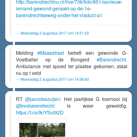
http://barendrechtnu.nl/live/736/foto/851/opnieuw-
iemand-gewond-geraakt-op-de-1e-
barendrechtseweg-onder-het-viaduct-a1
Woensdag 2 augustus 2017 om 14:51:22
Melding
#Maasstraat
betreft een gewonde G-
Voetballer op de Bongerd
#Barendrecht
.
Ambulance met spoed ter plaatse gekomen, staat
nu op t veld
Woensdag 2 augustus 2017 om 14:58:40
RT
@jaccobezuijen
: Het jaarlijkse G toernooi bij
@bvvbarendrecht
is weer geweldig.
https://t.co/IkrYSul92D