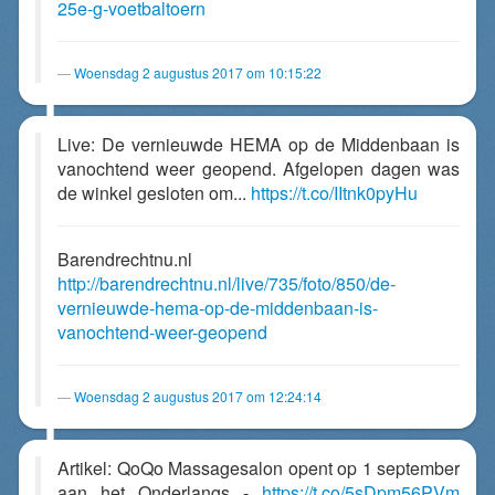
25e-g-voetbaltoern
Woensdag 2 augustus 2017 om 10:15:22
Live: De vernieuwde HEMA op de Middenbaan is
vanochtend weer geopend. Afgelopen dagen was
de winkel gesloten om...
https://t.co/IItnk0pyHu
Barendrechtnu.nl
http://barendrechtnu.nl/live/735/foto/850/de-
vernieuwde-hema-op-de-middenbaan-is-
vanochtend-weer-geopend
Woensdag 2 augustus 2017 om 12:24:14
Artikel: QoQo Massagesalon opent op 1 september
aan het Onderlangs -
https://t.co/5sDpm56PVm