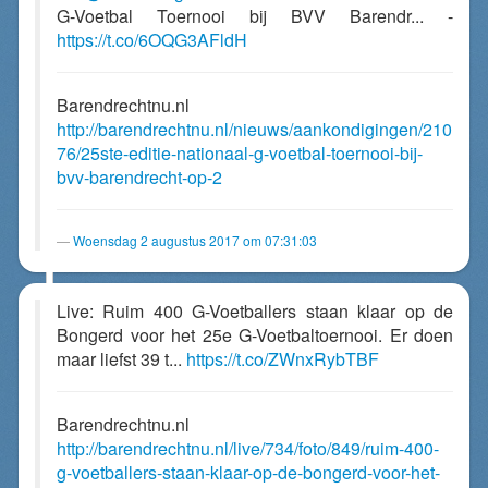
G-Voetbal Toernooi bij BVV Barendr... -
https://t.co/6OQG3AFldH
Barendrechtnu.nl
http://barendrechtnu.nl/nieuws/aankondigingen/210
76/25ste-editie-nationaal-g-voetbal-toernooi-bij-
bvv-barendrecht-op-2
Woensdag 2 augustus 2017 om 07:31:03
Live: Ruim 400 G-Voetballers staan klaar op de
Bongerd voor het 25e G-Voetbaltoernooi. Er doen
maar liefst 39 t...
https://t.co/ZWnxRybTBF
Barendrechtnu.nl
http://barendrechtnu.nl/live/734/foto/849/ruim-400-
g-voetballers-staan-klaar-op-de-bongerd-voor-het-