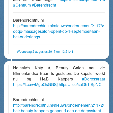
#Centrum
#Barendrecht
Barendrechtnu.nl
http://barendrechtnu.nl/nieuws/ondernemen/21178/
qoqo-massagesalon-opent-op-1-september-aan-
het-onderlangs
Woensdag 2 augustus 2017 om 13:51:41
Nathaly's Knip & Beauty Salon aan de
Binnenlandse Baan is gesloten. De kapster werkt
nu bij H&B Kappers
#Dorpsstraat
https://t.co/wMgbOsGGSj
https://t.co/saQh1ISpNC
Barendrechtnu.nl
http://barendrechtnu.nl/nieuws/ondernemen/21172/
hair-beauty-kappers-geopend-aan-de-dorpsstraat