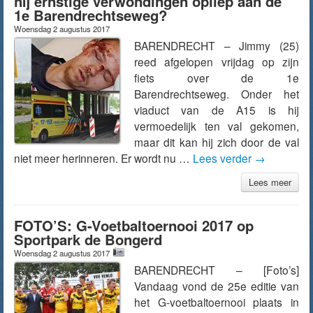
hij ernstige verwondingen opliep aan de
1e Barendrechtseweg?
Woensdag 2 augustus 2017
BARENDRECHT – Jimmy (25)
reed afgelopen vrijdag op zijn
fiets over de 1e
Barendrechtseweg. Onder het
viaduct van de A15 is hij
vermoedelijk ten val gekomen,
maar dit kan hij zich door de val
niet meer herinneren. Er wordt nu …
Lees verder
→
Lees meer
FOTO’S: G-Voetbaltoernooi 2017 op
Sportpark de Bongerd
Woensdag 2 augustus 2017
BARENDRECHT – [Foto’s]
Vandaag vond de 25e editie van
het G-voetbaltoernooi plaats in