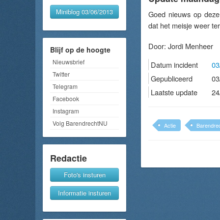
Miniblog 03/06/2013
Goed nieuws op deze 
dat het meisje weer ter
Door:
Jordi Menheer
Blijf op de hoogte
Nieuwsbrief
Datum incident
03
Twitter
Gepubliceerd
03
Telegram
Laatste update
24
Facebook
Instagram
Volg BarendrechtNU
Actie
Barendre
Redactie
Foto's insturen
Informatie insturen