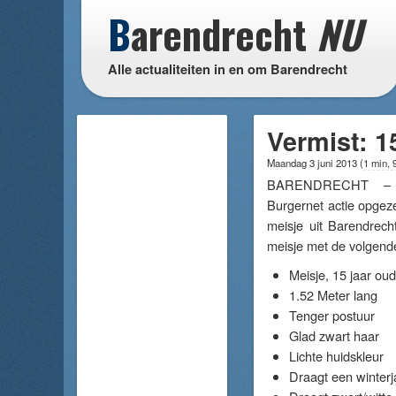
B
arendrecht
NU
Alle actualiteiten in en om Barendrecht
Vermist: 1
Maandag 3 juni 2013
(
1 min, 
BARENDRECHT 
Burgernet actie opgeze
meisje uit Barendrecht
meisje met de volgende
Meisje, 15 jaar oud
1.52 Meter lang
Tenger postuur
Glad zwart haar
Lichte huidskleur
Draagt een winter