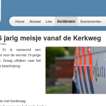
Incidenten
Home
Actueel
Live
Evenementen
5 jarig meisje vanaf de Kerkweg
9 sec
)
– Er is
vanavond
een
t voor de vermist 15-jarige
. Graag uitkijken naar het
 beschrijving:
jas met bontkraag