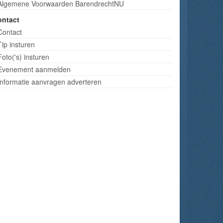
Algemene Voorwaarden BarendrechtNU
ontact
Contact
Tip insturen
Foto('s) insturen
Evenement aanmelden
Informatie aanvragen adverteren