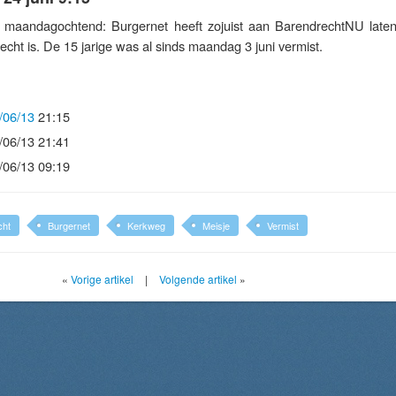
maandagochtend: Burgernet heeft zojuist aan BarendrechtNU late
echt is. De 15 jarige was al sinds maandag 3 juni vermist.
/06/13
21:15
/06/13 21:41
/06/13 09:19
cht
Burgernet
Kerkweg
Meisje
Vermist
«
Vorige artikel
|
Volgende artikel
»