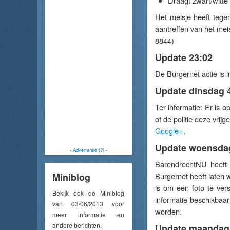
Draagt zwart/witt
Het meisje heeft tege
aantreffen van het meis
8844)
Update 23:02
De Burgernet actie is i
Update dinsdag 4
Ter informatie: Er is 
of de politie deze vrij
Google+.
Update woensdag
-
Advertentie (?)
-
BarendrechtNU heeft 
Miniblog
Burgernet heeft laten 
is om een foto te ver
Bekijk ook de Miniblog
informatie beschikbaa
van 03/06/2013 voor
worden.
meer informatie en
andere berichten.
Update maandag 