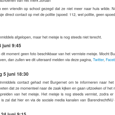
e schoenen van het merk Jordan
n een vriendin op school gezegd dat ze niet meer naar huis wilde. N
je direct contact op met de politie (spoed: 112, wel politie, geen spoe
nmiddels afgelopen, maar het meisje is nog steeds niet terecht.
 juni 9:45
op dit moment geen foto beschikbaar van het vermiste meisje. Mocht B
geven, dan zullen we dit uiteraard melden via deze pagina,
Twitter
,
Face
 5 juni 18:30
inmiddels contact gehad met Burgernet om te informeren naar het 
weten dat ze momenteel naar de zaak kijken en gaan uitzoeken of het 
spreiden van het meisje. Het meisje is nog steeds vermist, zodra er
r is zal dat hier en via de sociale media kanalen van BarendrechtNU
24 juni 9:15