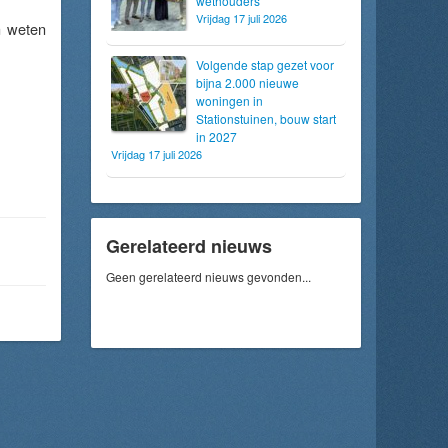
wethouders
Vrijdag 17 juli 2026
n weten
Volgende stap gezet voor
bijna 2.000 nieuwe
woningen in
Stationstuinen, bouw start
in 2027
Vrijdag 17 juli 2026
Gerelateerd nieuws
Geen gerelateerd nieuws gevonden...