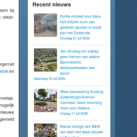
Recent nieuws
eem bij
Politie ontdekt voor bijna
d: 0900-
half miljoen euro aan
gestolen spullen in loods
aan het Zuideinde
Dinsdag 21 juli 2026
Van dinsdag t/m vrijdag
geen treinen van station
Barendrecht;
urgernet
werkzaamheden aan
book
en
spoor
Maandag 20 juli 2026
Weer aanpassing kruising
Zuidersingel/Avenue
meisje.
Carnisse: Geen voorrang
mogelijk
meer voor fietsers
 nieuwe
Vrijdag 17 juli 2026
 gemeld
Nieuw college van B&W
van start met twee nieuwe