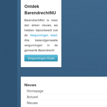
Ontdek
BarendrechtNU
BarendrechtNU is meer
dan alleen nieuws, we
hebben bijvoorbeeld ook
de
Vergunningen kaart
.
Alle bekendgemaakte
vergunningen in de
gemeente Barendrecht
Vergunningen Kaart
Nieuws
Homepage
Actueel
Nieuws