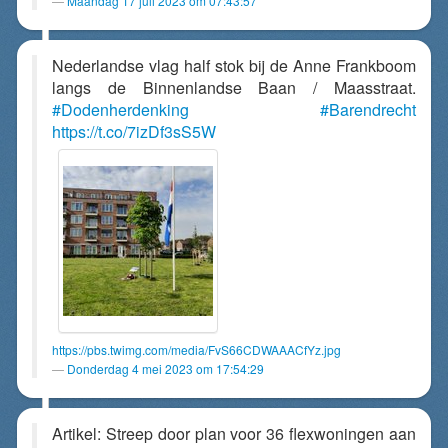
Maandag 17 juli 2023 om 07:43:57
Nederlandse vlag half stok bij de Anne Frankboom
langs de Binnenlandse Baan / Maasstraat.
#Dodenherdenking
#Barendrecht
https://t.co/7izDf3sS5W
https://pbs.twimg.com/media/FvS66CDWAAACfYz.jpg
Donderdag 4 mei 2023 om 17:54:29
Artikel: Streep door plan voor 36 flexwoningen aan