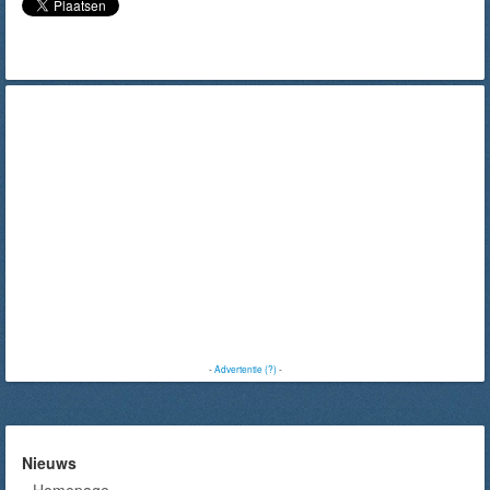
-
Advertentie (?)
-
Nieuws
Homepage