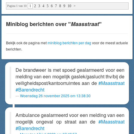
1
2
3
4
5
6
7
8
9
10
>
Pagina 1 van 10
Miniblog berichten over "
Maasstraat
"
Bekijk ook de pagina met
miniblog berichten per dag
voor de meest actuele
berichten.
De brandweer is met spoed gealarmeerd voor een
melding van een mogelijk gaslek/gaslucht thv/bij de
veiligheidspost/kantoorruimtes aan de
#Maasstraat
#Barendrecht
Woensdag 26 november 2025 om 13:38:30
Ambulance gealarmeerd voor een melding van een
mogelijk ongeval op straat aan de
#Maasstraat
#Barendrecht