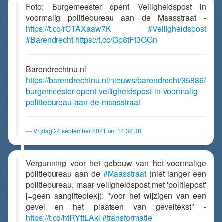
Foto: Burgemeester opent Veiligheidspost in
voormalig politiebureau aan de Maasstraat -
https://t.co/rCTAXaaw7K
#Veiligheidspost
#Barendrecht
https://t.co/Gp8tFt3GGn
Barendrechtnu.nl
https://barendrechtnu.nl/nieuws/barendrecht/35886/
burgemeester-opent-veiligheidspost-in-voormalig-
politiebureau-aan-de-maasstraat
Vrijdag 24 september 2021 om 14:32:38
Vergunning voor het gebouw van het voormalige
politiebureau aan de
#Maasstraat
(niet langer een
politiebureau, maar veiligheidspost met 'politiepost'
[=geen aangifteplek]): "voor het wijzigen van een
gevel en het plaatsen van geveltekst" -
https://t.co/htRYttLAkl
#transformatie