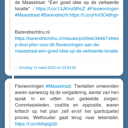
de Maasstraat: "Een goed idee op de verkeerde
locatie" -
https://t.co/13JKmzMhcZ
#Flexwoningen
#Maasstraat
#Barendrecht
https://t.co/yHnGCk8hgn
Barendrechtnu.nl
https://barendrechtnu.nl/nieuws/politiek/38467/stree
p-door-plan-voor-36-flexwoningen-aan-de-
maasstraat-een-goed-idee-op-de-verkeerde-locatie
Dinsdag 14 maart 2023 om 23:04:20
Flexwoningen
#Maasstraat
: Tientallen omwonden
waren aanwezig bij de vergadering, aantal van hen
sprak in en uitten hun gedeelde zorgen.
Commissieleden, coalitie en oppositie, waren
kritisch op het plan zelf en/of het (participatie)
proces. Wethouder gaat terug naar tekentafel.
https://t.co/vb5ajqpt2i