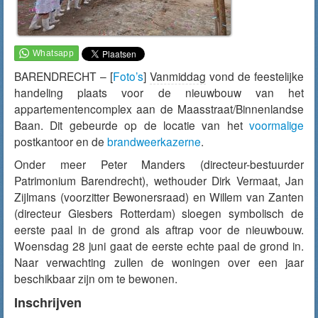
BARENDRECHT – [
Foto’s
]
Vanmiddag
vond de feestelijke
handeling plaats voor de nieuwbouw van het
appartementencomplex aan de Maasstraat/Binnenlandse
Baan. Dit gebeurde op de locatie van het
voormalige
postkantoor en de
brandweerkazerne
.
Onder meer Peter Manders (directeur-bestuurder
Patrimonium Barendrecht), wethouder Dirk Vermaat, Jan
Zijlmans (voorzitter Bewonersraad) en Willem van Zanten
(directeur Giesbers Rotterdam) sloegen symbolisch de
eerste paal in de grond als aftrap voor de nieuwbouw.
Woensdag 28 juni gaat de eerste echte paal de grond in.
Naar verwachting zullen de woningen over een jaar
beschikbaar zijn om te bewonen.
Inschrijven