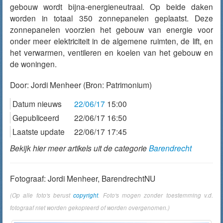
gebouw wordt bijna-energieneutraal. Op beide daken
worden in totaal 350 zonnepanelen geplaatst. Deze
zonnepanelen voorzien het gebouw van energie voor
onder meer elektriciteit in de algemene ruimten, de lift, en
het verwarmen, ventileren en koelen van het gebouw en
de woningen.
Door:
Jordi Menheer
(Bron: Patrimonium)
Datum nieuws
22/06/17
15:00
Gepubliceerd
22/06/17 16:50
Laatste update
22/06/17 17:45
Bekijk hier meer artikels uit de categorie
Barendrecht
Fotograaf: Jordi Menheer, BarendrechtNU
(Op alle foto's berust
copyright
. Foto's mogen zonder toestemming v.d.
fotograaf niet worden gekopieerd of worden overgenomen.)