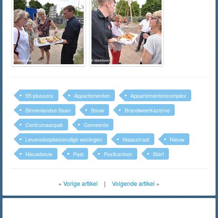
55-plussers
Appartementen
Appartementencomplex
Binnenlandse Baan
Bouw
Brandweerkazerne
Centrumaanpak
Gemeente
Levensloopbestendige woningen
Maasstraat
Nieuw
Nieuwbouw
Paal
Postkantoor
Start
«
Vorige artikel
|
Volgende artikel
»