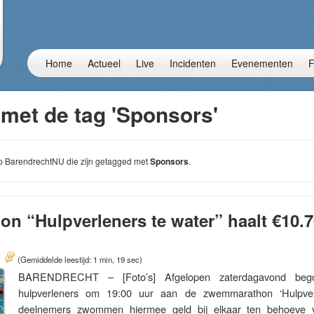
Home
Actueel
Live
Incidenten
Evenementen
F
 met de tag 'Sponsors'
 op BarendrechtNU die zijn getagged met
Sponsors
.
 “Hulpverleners te water” haalt €10.7
(Gemiddelde leestijd: 1 min, 19 sec)
BARENDRECHT – [Foto’s] Afgelopen zaterdagavond be
hulpverleners om 19:00 uur aan de zwemmarathon ‘Hulpver
deelnemers zwommen hiermee geld bij elkaar ten behoeve