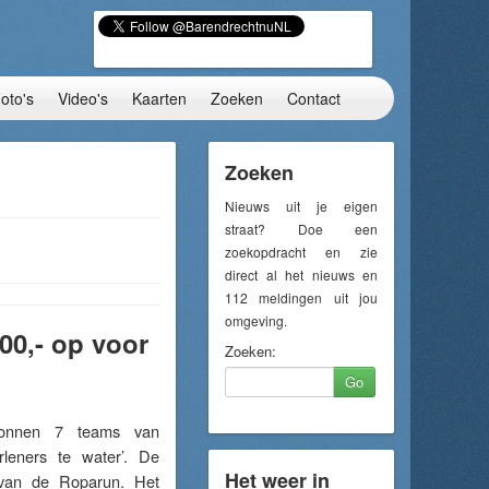
oto's
Video's
Kaarten
Zoeken
Contact
Zoeken
Nieuws uit je eigen
straat? Doe een
zoekopdracht en zie
direct al het nieuws en
112 meldingen uit jou
omgeving.
00,- op voor
Zoeken:
Go
gonnen 7 teams van
leners te water’. De
Het weer in
 van de Roparun. Het