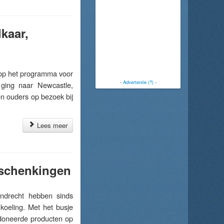
kaar,
p het programma voor
-
Advertentie (?)
-
ging naar Newcastle,
n ouders op bezoek bij
Lees meer
 schenkingen
ndrecht hebben sinds
koeling. Met het busje
gedoneerde producten op