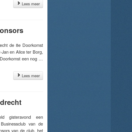
Lees meer
ponsors
cht de 8e Doorkomst
-Jan en Alice ter Borg,
e Doorkomst een nog …
Lees meer
drecht
ld gisteravond een
 Businessclub van de
sors van de club, het