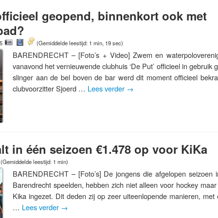
officieel geopend, binnenkort ook met
bad?
15
(Gemiddelde leestijd: 1 min, 19 sec)
BARENDRECHT – [Foto’s + Video] Zwem en waterpoloverenigi
vanavond het vernieuwende clubhuis ‘De Put’ officieel in gebruik
slinger aan de bel boven de bar werd dit moment officieel bekr
clubvoorzitter Sjoerd …
Lees verder
→
t in één seizoen €1.478 op voor KiKa
(Gemiddelde leestijd: 1 min)
BARENDRECHT – [Foto’s] De jongens die afgelopen seizoen i
Barendrecht speelden, hebben zich niet alleen voor hockey maar 
Kika ingezet. Dit deden zij op zeer uiteenlopende manieren, me
…
Lees verder
→