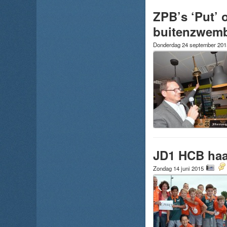
ZPB’s ‘Put’ 
buitenzwem
Donderdag 24 september 20
JD1 HCB haal
Zondag 14 juni 2015