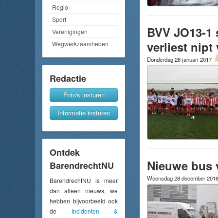
Regio
Sport
BVV JO13-1 s
Verenigingen
verliest nip
Wegwerkzaamheden
Donderdag 26 januari 2017
Redactie
Foto's insturen
Informatie insturen
Ontdek
Nieuwe bus 
BarendrechtNU
Woensdag 28 december 201
BarendrechtNU is meer
dan alleen nieuws, we
hebben bijvoorbeeld ook
de
Incidenten &