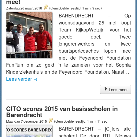
mee!
Zaterdag 26 maart 2016
(Gemiddelde leestijd: 1 min, 9 sec)
BARENDRECHT – Op
woensdagavond 25 mei loopt
Team KijkopWelzijn voor het
goede doel. Twee
jongerenwerkers en twee
buurtsportcoaches lopen mee
met de Feyenoord Foundation
FunRun om zo geld in te zamelen voor het Sophia
Kinderziekenhuis en de Feyenoord Foundation. Naast …
Lees verder
→
Lees meer
CITO scores 2015 van basisscholen in
Barendrecht
Maandag 7 december 2015
(Gemiddelde leestijd: 1 min, 11 sec)
BARENDRECHT – [Cijfers alle
scholen] De door RTL Nieuws