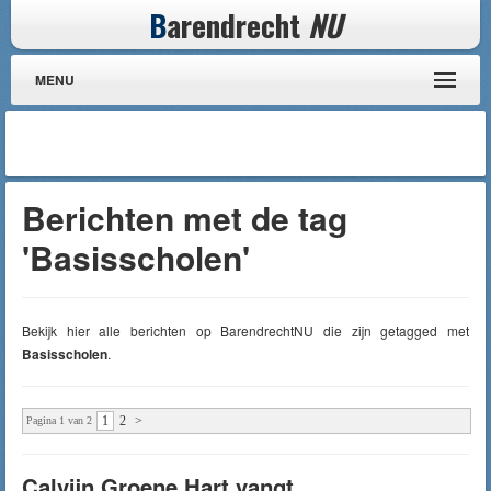
B
arendrecht
NU
MENU
Berichten met de tag
'Basisscholen'
Bekijk hier alle berichten op BarendrechtNU die zijn getagged met
Basisscholen
.
1
2
>
Pagina 1 van 2
Calvijn Groene Hart vangt