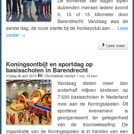
De komende vier dagen lopen
duizenden mensen iedere avond
5, 10 of 15 kilometer door
Barendrecht. Vandaag was de
eerste dag, de route startte bij de hockeyclub aan …
Lees
verder
→
Lees meer
Koningsontbijt en sportdag op
basisscholen in Barendrecht
Vrijdag 26 april 2013
(Gemiddelde leestijd: 1 min, 15 sec)
Vandaag deden meer dan
anderhalf miljoen kinderen op
7.500 basisscholen in Nederland
mee aan de Koningsspelen. Dit
sportieve evenement is
georganiseerd ter gelegenheid
van de troonswisseling. De
organisatie van de Koningsspelen is in handen van een