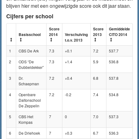
blijven hier met een ongewijzigde score ook dit jaar staan.
Cijfers per school
Score
Score
Gemiddelde
Basisschool
2014
Verschuiving
2013
CITO 2014
t.o.v. 2013
1
CBS De Ark
7.3
+0.1
7.2
537.7
2
ODS “De
7.3
+1.4
5.9
536.8
Dubbeldekker”
3
Dr.
7.2
+0.4
6.8
537.8
Schaepman
4
Openbare
7.2
-0.2
7.4
534.8
Daltonschool
De Zeppelin
5
CBS Het
7
0
7.0
537.3
Kompas
6
De Driehoek
7
+0.3
6.7
536.3