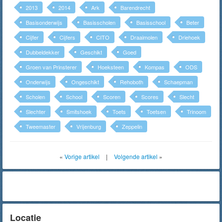
2013
2014
Ark
Barendrecht
Basisonderwijs
Basisscholen
Basisschool
Beter
Cijfer
Cijfers
CITO
Draaimolen
Driehoek
Dubbeldekker
Geschikt
Goed
Groen van Prinsterer
Hoeksteen
Kompas
ODS
Onderwijs
Ongeschikt
Rehoboth
Schaepman
Scholen
School
Scoren
Scores
Slecht
Slechter
Smitshoek
Toets
Toetsen
Trinoom
Tweemaster
Vrijenburg
Zeppelin
«
Vorige artikel
|
Volgende artikel
»
Locatie