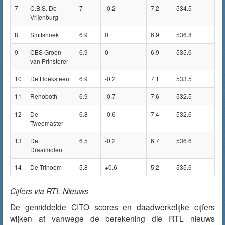
7
C.B.S. De
7
-0.2
7.2
534.5
Vrijenburg
8
Smitshoek
6.9
0
6.9
536.8
9
CBS Groen
6.9
0
6.9
535.6
van Prinsterer
10
De Hoeksteen
6.9
-0.2
7.1
533.5
11
Rehoboth
6.9
-0.7
7.6
532.5
12
De
6.8
-0.6
7.4
532.6
Tweemaster
13
De
6.5
-0.2
6.7
536.6
Draaimolen
14
De Trinoom
5.8
+0.6
5.2
535.6
Cijfers via RTL Nieuws
De gemiddelde CITO scores en daadwerkelijke cijfers
wijken af vanwege de berekening die RTL nieuws