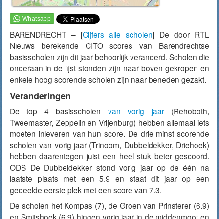
BARENDRECHT – [
Cijfers alle scholen
] De door RTL
Nieuws berekende CITO scores van Barendrechtse
basisscholen zijn dit jaar behoorlijk veranderd. Scholen die
onderaan in de lijst stonden zijn naar boven gekropen en
enkele hoog scorende scholen zijn naar beneden gezakt.
Veranderingen
De top 4 basisscholen
van vorig jaar
(Rehoboth,
Tweemaster, Zeppelin en Vrijenburg) hebben allemaal iets
moeten inleveren van hun score. De drie minst scorende
scholen van vorig jaar (Trinoom, Dubbeldekker, Driehoek)
hebben daarentegen juist een heel stuk beter gescoord.
ODS De Dubbeldekker stond vorig jaar op de één na
laatste plaats met een 5.9 en staat dit jaar op een
gedeelde eerste plek met een score van 7.3.
De scholen het Kompas (7), de Groen van Prinsterer (6.9)
en Smitshoek (6.9) hingen vorig jaar in de middenmoot en