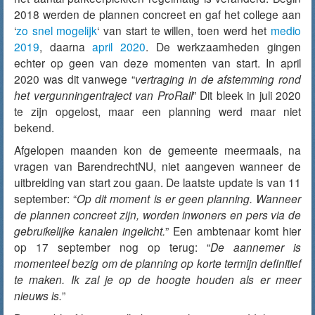
2018 werden de plannen concreet en gaf het college aan
‘
zo snel mogelijk
‘ van start te willen, toen werd het
medio
2019
, daarna
april 2020
. De werkzaamheden gingen
echter op geen van deze momenten van start. In april
2020 was dit vanwege “
vertraging in de afstemming rond
het vergunningentraject van ProRail
” Dit bleek in juli 2020
te zijn opgelost, maar een planning werd maar niet
bekend.
Afgelopen maanden kon de gemeente meermaals, na
vragen van BarendrechtNU, niet aangeven wanneer de
uitbreiding van start zou gaan. De laatste update is van 11
september: “
Op dit moment is er geen planning. Wanneer
de plannen concreet zijn, worden inwoners en pers via de
gebruikelijke kanalen ingelicht.
” Een ambtenaar komt hier
op 17 september nog op terug: “
De aannemer is
momenteel bezig om de planning op korte termijn definitief
te maken. Ik zal je op de hoogte houden als er meer
nieuws is.
”