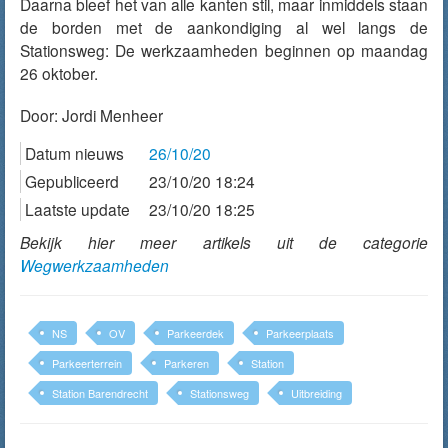
Daarna bleef het van alle kanten stil, maar inmiddels staan
de borden met de aankondiging al wel langs de
Stationsweg: De werkzaamheden beginnen op maandag
26 oktober.
Door:
Jordi Menheer
Datum nieuws
26/10/20
Gepubliceerd
23/10/20 18:24
Laatste update
23/10/20 18:25
Bekijk hier meer artikels uit de categorie
Wegwerkzaamheden
NS
OV
Parkeerdek
Parkeerplaats
Parkeerterrein
Parkeren
Station
Station Barendrecht
Stationsweg
Uitbreiding