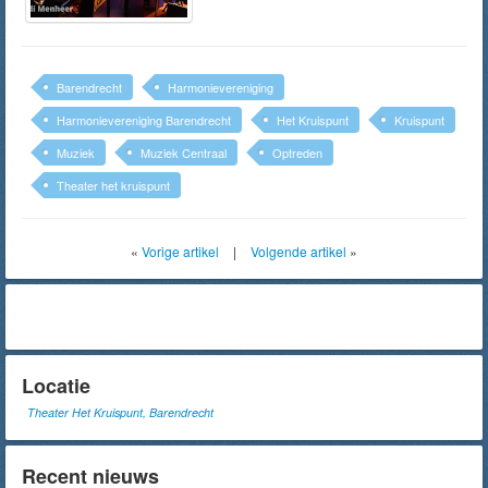
Barendrecht
Harmonievereniging
Harmonievereniging Barendrecht
Het Kruispunt
Kruispunt
Muziek
Muziek Centraal
Optreden
Theater het kruispunt
«
Vorige artikel
|
Volgende artikel
»
Locatie
Theater Het Kruispunt, Barendrecht
Recent nieuws