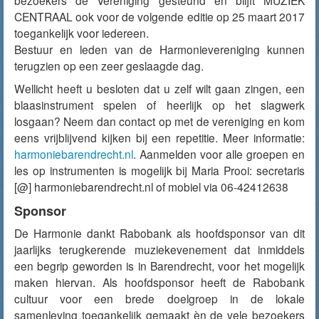
bezoekers de Vereniging gesteund en blijft MUZIEK
CENTRAAL ook voor de volgende editie op 25 maart 2017
toegankelijk voor iedereen.
Bestuur en leden van de Harmonievereniging kunnen
terugzien op een zeer geslaagde dag.
Wellicht heeft u besloten dat u zelf wilt gaan zingen, een
blaasinstrument spelen of heerlijk op het slagwerk
losgaan? Neem dan contact op met de vereniging en kom
eens vrijblijvend kijken bij een repetitie. Meer informatie:
harmoniebarendrecht.nl
. Aanmelden voor alle groepen en
les op instrumenten is mogelijk bij Maria Prooi: secretaris
[@] harmoniebarendrecht.nl of mobiel via 06-42412638
Sponsor
De Harmonie dankt Rabobank als hoofdsponsor van dit
jaarlijks terugkerende muziekevenement dat inmiddels
een begrip geworden is in Barendrecht, voor het mogelijk
maken hiervan. Als hoofdsponsor heeft de Rabobank
cultuur voor een brede doelgroep in de lokale
samenleving toegankelijk gemaakt èn de vele bezoekers