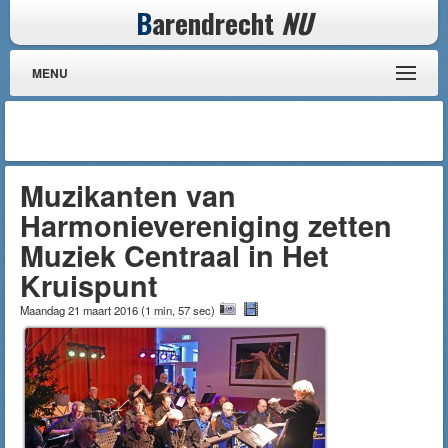
B
arendrecht
NU
MENU
Muzikanten van
Harmonievereniging zetten
Muziek Centraal in Het
Kruispunt
Maandag 21 maart 2016
(
1 min, 57 sec
)