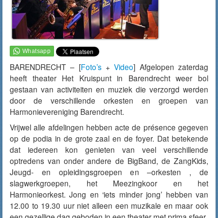
BARENDRECHT – [
Foto’s
+
Video
] Afgelopen zaterdag
heeft theater Het Kruispunt in Barendrecht weer bol
gestaan van activiteiten en muziek die verzorgd werden
door de verschillende orkesten en groepen van
Harmonievereniging Barendrecht.
Vrijwel alle afdelingen hebben acte de présence gegeven
op de podia in de grote zaal en de foyer. Dat betekende
dat iedereen kon genieten van veel verschillende
optredens van onder andere de BigBand, de ZangKids,
Jeugd- en opleidingsgroepen en –orkesten , de
slagwerkgroepen, het Meezingkoor en het
Harmonieorkest. Jong en ‘iets minder jong’ hebben van
12.00 to 19.30 uur niet alleen een muzikale en maar ook
een gezellige dag geboden in een theater met prima sfeer.