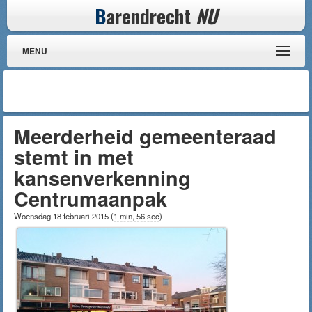
B
arendrecht
NU
MENU
Meerderheid gemeenteraad
stemt in met
kansenverkenning
Centrumaanpak
Woensdag 18 februari 2015
(
1 min, 56 sec
)