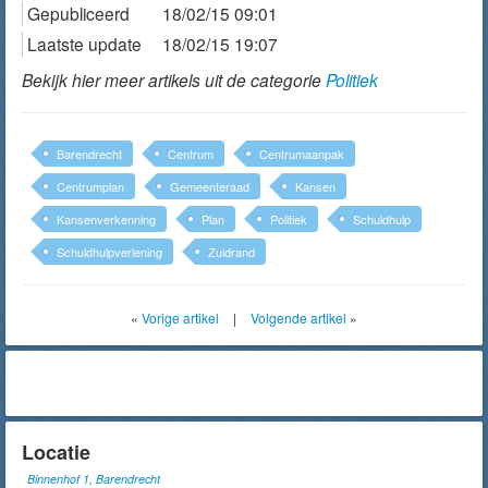
Gepubliceerd
18/02/15 09:01
Laatste update
18/02/15 19:07
Bekijk hier meer artikels uit de categorie
Politiek
Barendrecht
Centrum
Centrumaanpak
Centrumplan
Gemeenteraad
Kansen
Kansenverkenning
Plan
Politiek
Schuldhulp
Schuldhulpverlening
Zuidrand
«
Vorige artikel
|
Volgende artikel
»
Locatie
Binnenhof 1, Barendrecht