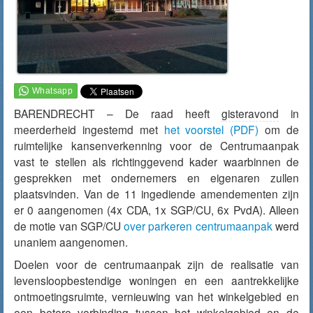
BARENDRECHT – De raad heeft
gisteravond
in
meerderheid ingestemd met
het voorstel (PDF)
om de
ruimtelijke kansenverkenning voor de Centrumaanpak
vast te stellen als richtinggevend kader waarbinnen de
gesprekken met ondernemers en eigenaren zullen
plaatsvinden. Van de 11 ingediende amendementen zijn
er 0 aangenomen (4x CDA, 1x SGP/CU, 6x PvdA). Alleen
de motie van SGP/CU
over parkeren centrumaanpak
werd
unaniem aangenomen.
Doelen voor de centrumaanpak zijn de realisatie van
levensloopbestendige woningen en een aantrekkelijke
ontmoetingsruimte, vernieuwing van het winkelgebied en
een betere verbinding tussen het winkelgebied en de