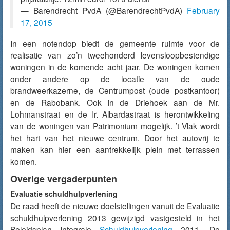
— Barendrecht PvdA (@BarendrechtPvdA)
February
17, 2015
In een notendop biedt de gemeente ruimte voor de
realisatie van zo’n tweehonderd levensloopbestendige
woningen in de komende acht jaar. De woningen komen
onder andere op de locatie van de oude
brandweerkazerne, de Centrumpost (oude postkantoor)
en de Rabobank. Ook in de Driehoek aan de Mr.
Lohmanstraat en de Ir. Albardastraat is herontwikkeling
van de woningen van Patrimonium mogelijk. ’t Vlak wordt
het hart van het nieuwe centrum. Door het autovrij te
maken kan hier een aantrekkelijk plein met terrassen
komen.
Overige vergaderpunten
Evaluatie schuldhulpverlening
De raad heeft de nieuwe doelstellingen vanuit de Evaluatie
schuldhulpverlening 2013 gewijzigd vastgesteld in het
Beleidsplan Integrale
Schuldhulpverlening
2011. De