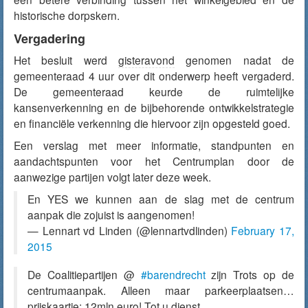
historische dorpskern.
Vergadering
Het besluit werd
gisteravond
genomen nadat de
gemeenteraad 4 uur over dit onderwerp heeft vergaderd.
De gemeenteraad keurde de ruimtelijke
kansenverkenning en de bijbehorende ontwikkelstrategie
en financiële verkenning die hiervoor zijn opgesteld goed.
Een verslag met meer informatie, standpunten en
aandachtspunten voor het Centrumplan door de
aanwezige partijen volgt later deze week.
En YES we kunnen aan de slag met de centrum
aanpak die zojuist is aangenomen!
— Lennart vd Linden (@lennartvdlinden)
February 17,
2015
De Coalitiepartijen @
#barendrecht
zijn Trots op de
centrumaanpak. Alleen maar parkeerplaatsen…
prijskaartje: 12mln euro! Tot u dienst