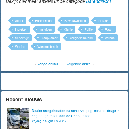
Bekijk hier meer artikels uit de categorie
Barendrecht
Agent
Barendrecht
Bewustwording
Inbraak
Inbreken
Insluipen
Kiertje
Politie
Raam
Schoentje
Slaapkamer
Veiligheidsavond
Verhaal
Woning
Woninginbraak
«
Vorige artikel
|
Volgende artikel
»
Recent nieuws
Dealer aangehouden na achtervolging, sok met drugs in
heg aangetroffen aan de Chopinstraat
Vrijdag 7 augustus 2026