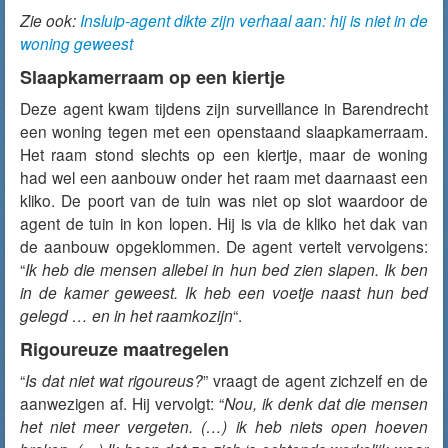
Zie ook:
Insluip-agent dikte zijn verhaal aan: hij is niet in de
woning geweest
Slaapkamerraam op een kiertje
Deze agent kwam tijdens zijn surveillance in Barendrecht
een woning tegen met een openstaand slaapkamerraam.
Het raam stond slechts op een kiertje, maar de woning
had wel een aanbouw onder het raam met daarnaast een
kliko. De poort van de tuin was niet op slot waardoor de
agent de tuin in kon lopen. Hij is via de kliko het dak van
de aanbouw opgeklommen. De agent vertelt vervolgens:
“
Ik heb die mensen allebei in hun bed zien slapen. Ik ben
in de kamer geweest. Ik heb een voetje naast hun bed
gelegd … en in het raamkozijn
“.
Rigoureuze maatregelen
“
Is dat niet wat rigoureus?
” vraagt de agent zichzelf en de
aanwezigen af. Hij vervolgt: “
Nou, ik denk dat die mensen
het niet meer vergeten. (…) ik heb niets open hoeven