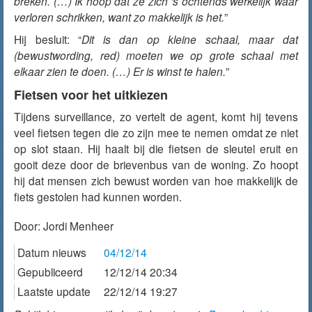
breken. (…) Ik hoop dat ze zich ‘s ochtends werkelijk waar
verloren schrikken, want zo makkelijk is het.
”
Hij besluit: “
Dit is dan op kleine schaal, maar dat
(bewustwording, red) moeten we op grote schaal met
elkaar zien te doen. (…) Er is winst te halen.
”
Fietsen voor het uitkiezen
Tijdens surveillance, zo vertelt de agent, komt hij tevens
veel fietsen tegen die zo zijn mee te nemen omdat ze niet
op slot staan. Hij haalt bij die fietsen de sleutel eruit en
gooit deze door de brievenbus van de woning. Zo hoopt
hij dat mensen zich bewust worden van hoe makkelijk de
fiets gestolen had kunnen worden.
Door:
Jordi Menheer
Datum nieuws
04/12/14
Gepubliceerd
12/12/14 20:34
Laatste update
22/12/14 19:27