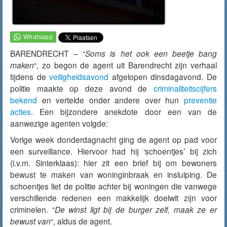
BARENDRECHT – “
Soms is het ook een beetje bang
maken
“, zo begon de agent uit Barendrecht zijn verhaal
tijdens de
veiligheidsavond
afgelopen dinsdagavond. De
politie maakte op deze avond de
criminaliteitscijfers
bekend
en vertelde onder andere over hun
preventie
acties
. Een bijzondere anekdote door een van de
aanwezige agenten volgde:
Vorige week donderdagnacht ging de agent op pad voor
een surveillance. Hiervoor had hij ‘schoentjes’ bij zich
(i.v.m. Sinterklaas): hier zit een brief bij om bewoners
bewust te maken van woninginbraak en insluiping. De
schoentjes liet de politie achter bij woningen die vanwege
verschillende redenen een makkelijk doelwit zijn voor
criminelen. “
De winst ligt bij de burger zelf, maak ze er
bewust van
“, aldus de agent.