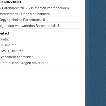
arendrechtNU
© BarendrechtNU - Alle rechten voorbehouden
BarendrechtNU logo's en banners
Copyrightbeleid BarendrechtNU
Algemene Voorwaarden BarendrechtNU
ontact
Contact
Tip insturen
Foto('s) insturen
Evenement aanmelden
Informatie aanvragen adverteren