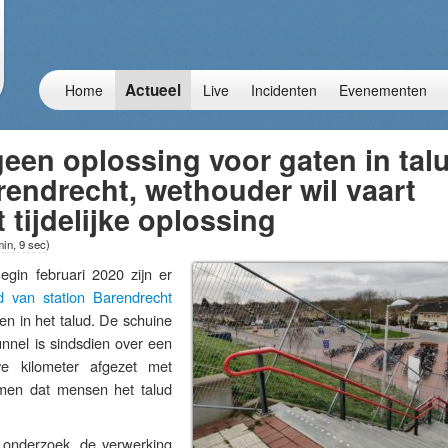
Actueel
Home
Live
Incidenten
Evenementen
een oplossing voor gaten in tal
rendrecht, wethouder wil vaart
tijdelijke oplossing
min, 9 sec
)
n februari 2020 zijn er
d van station Barendrecht
n in het talud. De schuine
unnel is sindsdien over een
ve kilometer afgezet met
men dat mensen het talud
onderzoek, de verwerking