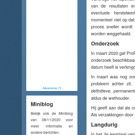
van de resultaten e
eventuele herstelwe
momenteel niet op dat
proces sneller wordt
worden weggehaald.
Onderzoek
In maart 2020 gaf ProR
onderzoek beschikbaar
datum heeft is verlengd
In maart was nog ondu
probleem achter zit. 
-
Advertentie (?)
-
definitieve, permanent
aldus de wethouder.
Miniblog
Hij geeft aan dat als 
Bekijk ook de Miniblog
Als verzakkingen door
van 08/11/2020 voor
Langdurig
meer informatie en
andere berichten.
In het 2e kwartaal v