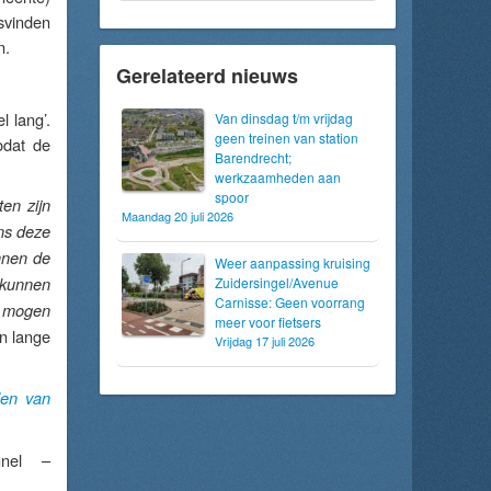
svinden
n.
Gerelateerd nieuws
 lang’.
Van dinsdag t/m vrijdag
geen treinen van station
zodat de
Barendrecht;
werkzaamheden aan
spoor
en zijn
Maandag 20 juli 2026
ens deze
unnen de
Weer aanpassing kruising
 kunnen
Zuidersingel/Avenue
Carnisse: Geen voorrang
n mogen
meer voor fietsers
n lange
Vrijdag 17 juli 2026
len van
nnel –