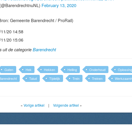
(@BarendrechtnuNL)
February 13, 2020
ron: Gemeente Barendrecht / ProRail)
/11/20 14:58
/11/20 15:06
ls uit de categorie
Barendrecht
Gaten
Hek
Hekken
Helling
Onderhoud
Oplossin
 Barendrecht
Talud
Tijdelijk
Trein
Treinen
Werkzaamh
«
Vorige artikel
|
Volgende artikel
»