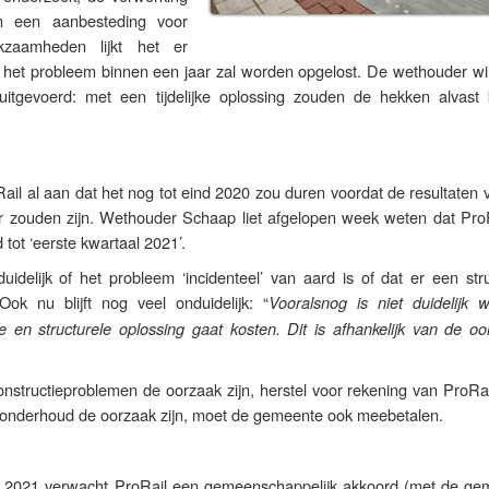
n een aanbesteding voor
rkzaamheden lijkt het er
 het probleem binnen een jaar zal worden opgelost. De wethouder wil 
 uitgevoerd: met een tijdelijke oplossing zouden de hekken alvast
ail al aan dat het nog tot eind 2020 zou duren voordat de resultaten
 zouden zijn. Wethouder Schaap liet afgelopen week weten dat ProR
 tot ‘eerste kwartaal 2021’.
idelijk of het probleem ‘incidenteel’ van aard is of dat er een stru
Ook nu blijft nog veel onduidelijk: “
Vooralsnog is niet duidelijk 
e en structurele oplossing gaat kosten. Dit is afhankelijk van de oo
constructieproblemen de oorzaak zijn, herstel voor rekening van ProRa
 onderhoud de oorzaak zijn, moet de gemeente ook meebetalen.
an 2021 verwacht ProRail een gemeenschappelijk akkoord (met de ge