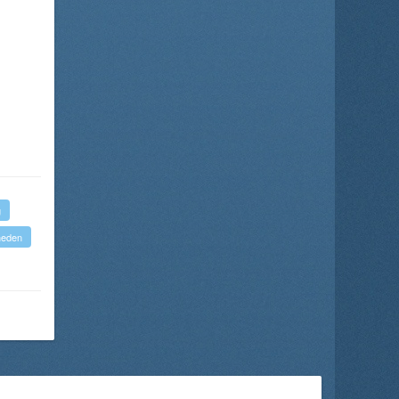
g
eden