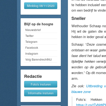
te hebben inclusief e
Miniblog 08/11/2020
om een bedrijf te vinde
Sneller
Blijf op de hoogte
Wethouder Schaap noem
Nieuwsbrief
Hij wil de gaten die e
Twitter
hekken in ieder geval 
Telegram
Schaap: “
Deze cosmeti
Facebook
ontstaan en waar gaten
Instagram
fase dient het talud w
Volg BarendrechtNU
tijdelijke hekken ver
worden op de gebruike
” Op dit mome
worden.
Redactie
arm.
Foto's insturen
Zie ook:
Uitbreiding 
blauwe zone
Informatie insturen
Foto’s: Hekken 
https://t.co/tTyNt8