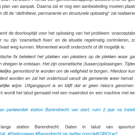
en plan van aanpak. Daarna zal er nog een aanbesteding moeten plaat
n dit de “
” zal realisere
definitieve, permanente en structurele oplossing
t de doorlooptijd voor het oplossing van het probleem ‘onacceptabel
r nu zijn ‘cosmetisch fixen’ en de situatie regelmatig controleren, 
alvast weg kunnen. Momenteel wordt onderzocht of dit mogelijk is.
sche fix betekent het plakken van pleisters op de plekken waar gat
 dreigen te ontstaan. Het zijn cosmetische (tussen)oplossingen. Tijd
ekelijks gemonitord te worden om de veiligheid te borgen. Hierdoor k
wijderd worden en zal het onderhoud vanuit de gemeente weer hervat
lijke wijze. Uitgangspunt is en blijft dat er geen risico’s genome
nt wordt het talud gemaaid met een maairobot en een machine met ee
van parkeerdek station Barendrecht van start, ruim 2 jaar na instel
langs station Barendrecht: Gaten in talud van spoortu
PK4L
#Stationsweg
#Barendrecht
pic.twitter.com/nkiKQBQ1w7