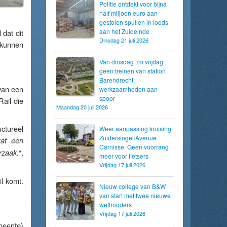
Politie ontdekt voor bijna
half miljoen euro aan
gestolen spullen in loods
aan het Zuideinde
dat dit
Dinsdag 21 juli 2026
 kunnen
Van dinsdag t/m vrijdag
geen treinen van station
Barendrecht;
 van een
werkzaamheden aan
spoor
ail die
Maandag 20 juli 2026
ctureel
Weer aanpassing kruising
Zuidersingel/Avenue
wat een
Carnisse: Geen voorrang
“,
rzaak.
meer voor fietsers
Vrijdag 17 juli 2026
il komt.
Nieuw college van B&W
van start met twee nieuwe
wethouders
Vrijdag 17 juli 2026
meente)