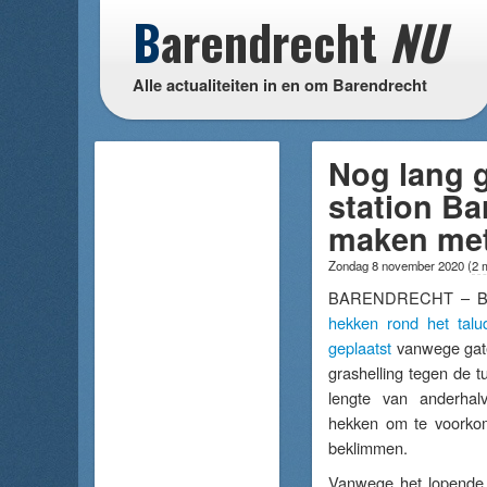
B
arendrecht
NU
Alle actualiteiten in en om Barendrecht
Nog lang g
station Ba
maken met 
Zondag 8 november 2020
(
2 
BARENDRECHT – Begi
hekken rond het talu
geplaatst
vanwege gate
grashelling tegen de t
lengte van anderhal
hekken om te voorko
beklimmen.
Vanwege het lopende 