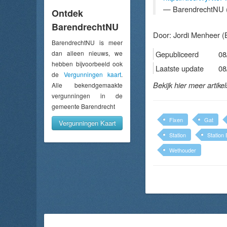
— BarendrechtNU 
Ontdek
BarendrechtNU
Door:
Jordi Menheer
(B
BarendrechtNU is meer
dan alleen nieuws, we
Gepubliceerd
08
hebben bijvoorbeeld ook
Laatste update
08
de
Vergunningen kaart
.
Bekijk hier meer artike
Alle bekendgemaakte
vergunningen in de
gemeente Barendrecht
Fixen
Gat
Vergunningen Kaart
Station
Station
Wethouder