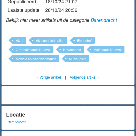
Gepubliceerd
18/10/24 21:07
Laatste update
28/10/24 20:36
Bekijk hier meer artikels uit de categorie
Barendrecht
Afval
Afvalaanbiedstation
Binnenhof
Grof huishoudelijk afval
Havenhoofd
Huishoudelijk afval
Mobiele afvalaanbiedstation
Muziekplein
«
Vorige artikel
|
Volgende artikel
»
Locatie
Barendrecht