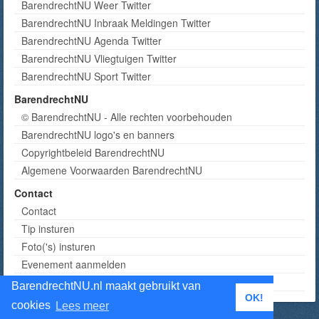
BarendrechtNU Weer Twitter
BarendrechtNU Inbraak Meldingen Twitter
BarendrechtNU Agenda Twitter
BarendrechtNU Vliegtuigen Twitter
BarendrechtNU Sport Twitter
BarendrechtNU
© BarendrechtNU - Alle rechten voorbehouden
BarendrechtNU logo's en banners
Copyrightbeleid BarendrechtNU
Algemene Voorwaarden BarendrechtNU
Contact
Contact
Tip insturen
Foto('s) insturen
Evenement aanmelden
Informatie aanvragen adverteren
BarendrechtNU.nl maakt gebruikt van
OK!
cookies
Lees meer