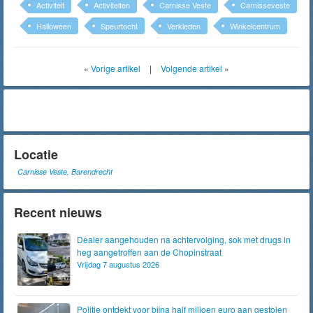
Activiteit
Activiteiten
Carnisse Veste
Carnisseveste
Halloween
Speurtocht
Verkleden
Winkelcentrum
«
Vorige artikel
|
Volgende artikel
»
Locatie
Carnisse Veste, Barendrecht
Recent nieuws
Dealer aangehouden na achtervolging, sok met drugs in
heg aangetroffen aan de Chopinstraat
Vrijdag 7 augustus 2026
Politie ontdekt voor bijna half miljoen euro aan gestolen