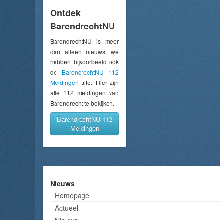
Ontdek
BarendrechtNU
BarendrechtNU is meer
dan alleen nieuws, we
hebben bijvoorbeeld ook
de
BarendrechtNU 112
Meldingen
site. Hier zijn
alle 112 meldingen van
Barendrecht te bekijken.
BarendrechtNU 112
Meldingen
Nieuws
Homepage
Actueel
Nieuws