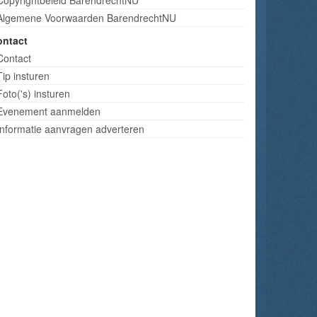
Algemene Voorwaarden BarendrechtNU
ontact
Contact
Tip insturen
Foto('s) insturen
Evenement aanmelden
Informatie aanvragen adverteren