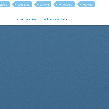
cature
Vacatures
Vrijwillig
Vrijwilligers
Werving
«
Vorige artikel
|
Volgende artikel
»