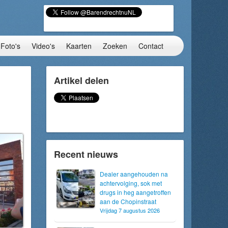
Foto's
Video's
Kaarten
Zoeken
Contact
Artikel delen
Recent nieuws
Dealer aangehouden na
achtervolging, sok met
drugs in heg aangetroffen
aan de Chopinstraat
Vrijdag 7 augustus 2026