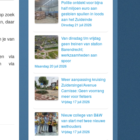
Politie ontdekt voor bijna
half miljoen euro aan
op zoek
gestolen spullen in loods
aan het Zuideinde
n, daar
Dinsdag 21 juli 2026
n je van
Van dinsdag t/m vrijdag
geen treinen van station
Barendrecht;
werkzaamheden aan
en via
spoor
m via
Maandag 20 juli 2026
Weer aanpassing kruising
Zuidersingel/Avenue
Carnisse: Geen voorrang
meer voor fietsers
Vrijdag 17 juli 2026
Nieuw college van B&W
van start met twee nieuwe
wethouders
Vrijdag 17 juli 2026