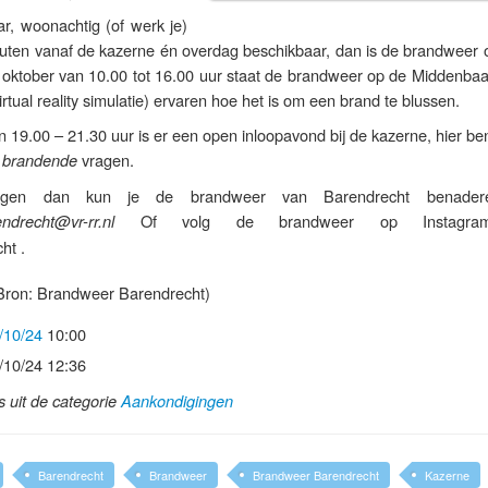
r, woonachtig (of werk je)
uten vanaf de kazerne én overdag beschikbaar, dan is de brandweer 
 oktober van 10.00 tot 16.00 uur staat de brandweer op de Middenbaa
rtual reality simulatie) ervaren hoe het is om een brand te blussen.
 19.00 – 21.30 uur is er een open inloopavond bij de kazerne, hier be
e
vragen.
brandende
gen dan kun je de brandweer van Barendrecht benader
Of volg de brandweer op Instagra
ndrecht@vr-rr.nl
ht .
Bron: Brandweer Barendrecht)
/10/24
10:00
/10/24 12:36
ls uit de categorie
Aankondigingen
Barendrecht
Brandweer
Brandweer Barendrecht
Kazerne