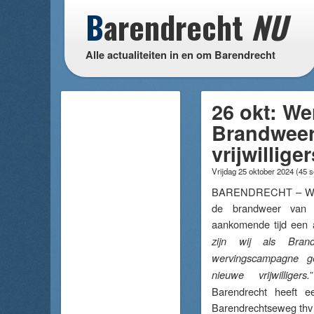
B
arendrecht
NU
Alle actualiteiten in en om Barendrecht
26 okt: We
Brandweer
vrijwilliger
Vrijdag 25 oktober 2024
(
45 s
BARENDRECHT – Wegen
de brandweer van 
aankomende tijd een a
zijn wij als Bran
wervingscampagne g
nieuwe vrijwilligers.
Barendrecht heeft 
Barendrechtseweg thv 