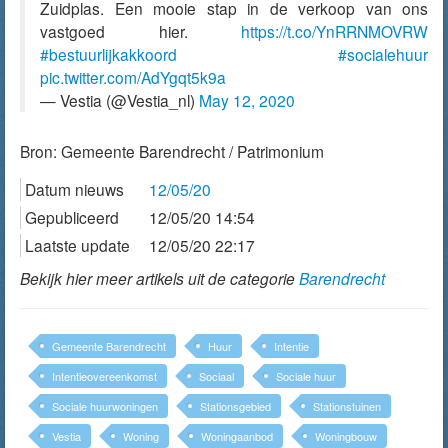
Zuidplas. Een mooie stap in de verkoop van ons
vastgoed hier.
https://t.co/YnRRNMOVRW
#bestuurlijkakkoord
#socialehuur
pic.twitter.com/AdYgqt5k9a
— Vestia (@Vestia_nl)
May 12, 2020
Bron:
Gemeente Barendrecht / Patrimonium
Datum nieuws
12/05/20
Gepubliceerd
12/05/20 14:54
Laatste update
12/05/20 22:17
Bekijk hier meer artikels uit de categorie
Barendrecht
Gemeente Barendrecht
Huur
Intentie
Intentieovereenkomst
Sociaal
Sociale huur
Sociale huurwoningen
Stationsgebied
Stationstuinen
Vestia
Woning
Woningaanbod
Woningbouw