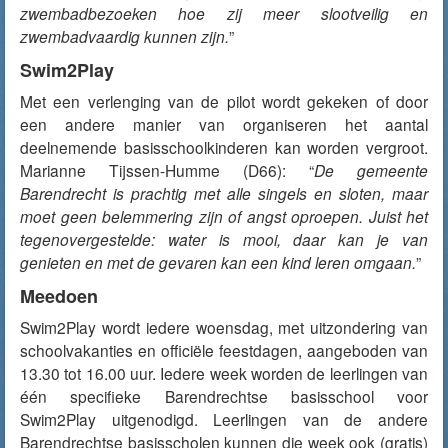
zwembadbezoeken hoe zij meer slootveilig en
zwembadvaardig kunnen zijn.
”
Swim2Play
Met een verlenging van de pilot wordt gekeken of door
een andere manier van organiseren het aantal
deelnemende basisschoolkinderen kan worden vergroot.
Marianne Tijssen-Humme (D66): “
De gemeente
Barendrecht is prachtig met alle singels en sloten, maar
moet geen belemmering zijn of angst oproepen. Juist het
tegenovergestelde: water is mooi, daar kan je van
genieten en met de gevaren kan een kind leren omgaan.
”
Meedoen
Swim2Play wordt iedere woensdag, met uitzondering van
schoolvakanties en officiële feestdagen, aangeboden van
13.30 tot 16.00 uur. Iedere week worden de leerlingen van
één specifieke Barendrechtse basisschool voor
Swim2Play uitgenodigd. Leerlingen van de andere
Barendrechtse basisscholen kunnen die week ook (gratis)