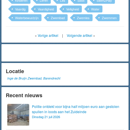
Kinderen
Leren
Les
Sloot
Swim2Play
Vaardig
Vaardigheid
Veiligheid
Water
Waterbewustzijn
Zwembad
Zwemles
Zwemmen
«
Vorige artikel
|
Volgende artikel
»
Locatie
Inge de Bruijn Zwembad, Barendrecht
Recent nieuws
Politie ontdekt voor bijna half miljoen euro aan gestolen
spullen in loods aan het Zuideinde
Dinsdag 21 juli 2026