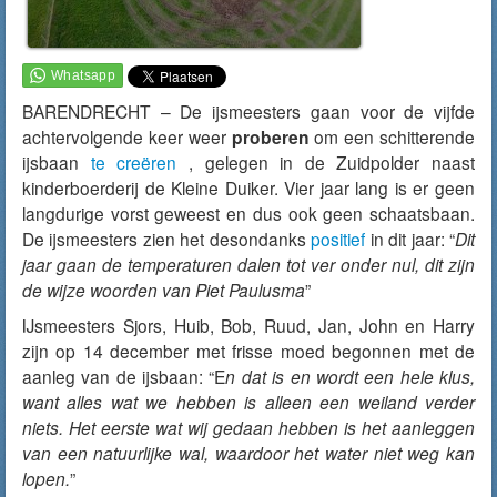
BARENDRECHT – De ijsmeesters gaan voor de vijfde
achtervolgende keer weer
proberen
om een schitterende
ijsbaan
te creëren
, gelegen in de Zuidpolder naast
kinderboerderij de Kleine Duiker. Vier jaar lang is er geen
langdurige vorst geweest en dus ook geen schaatsbaan.
De ijsmeesters zien het desondanks
positief
in dit jaar: “
Dit
jaar gaan de temperaturen dalen tot ver onder nul, dit zijn
de wijze woorden van Piet Paulusma
”
IJsmeesters Sjors, Huib, Bob, Ruud, Jan, John en Harry
zijn op 14 december met frisse moed begonnen met de
aanleg van de ijsbaan: “E
n dat is en wordt een hele klus,
want alles wat we hebben is alleen een weiland verder
niets. Het eerste wat wij gedaan hebben is het aanleggen
van een natuurlijke wal, waardoor het water niet weg kan
lopen.
”