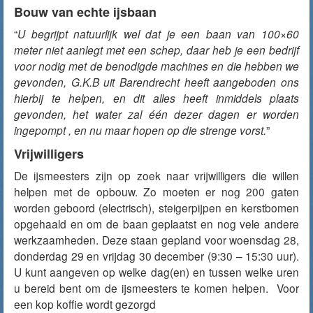
Bouw van echte ijsbaan
“
U begrijpt natuurlijk wel dat je een baan van 100×60
meter niet aanlegt met een schep, daar heb je een bedrijf
voor nodig met de benodigde machines en die hebben we
gevonden, G.K.B uit Barendrecht heeft aangeboden ons
hierbij te helpen, en dit alles heeft inmiddels plaats
gevonden, het water zal één dezer dagen er worden
ingepompt , en nu maar hopen op die strenge vorst.
”
Vrijwilligers
De ijsmeesters zijn op zoek naar vrijwilligers die willen
helpen met de opbouw. Zo moeten er nog 200 gaten
worden geboord (electrisch), steigerpijpen en kerstbomen
opgehaald en om de baan geplaatst en nog vele andere
werkzaamheden. Deze staan gepland voor woensdag 28,
donderdag 29 en vrijdag 30 december (9:30 – 15:30 uur).
U kunt aangeven op welke dag(en) en tussen welke uren
u bereid bent om de ijsmeesters te komen helpen. Voor
een kop koffie wordt gezorgd