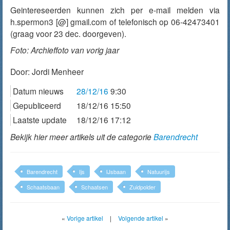
Geintereseerden kunnen zich per e-mail melden via
h.spermon3 [@] gmail.com of telefonisch op 06-42473401
(graag voor 23 dec. doorgeven).
Foto: Archieffoto van vorig jaar
Door:
Jordi Menheer
Datum nieuws
28/12/16
9:30
Gepubliceerd
18/12/16 15:50
Laatste update
18/12/16 17:12
Bekijk hier meer artikels uit de categorie
Barendrecht
Barendrecht
Ijs
IJsbaan
Natuurijs
Schaatsbaan
Schaatsen
Zuidpolder
«
Vorige artikel
|
Volgende artikel
»