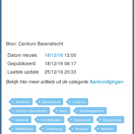
Bron:
Centrum Barendrecht
Datum nieuws
18/12/16
12:00
Gepubliceerd
18/12/16 08:17
Laatste update
25/12/16 20:33
Bekijk hier meer artikels uit de categorie
Aankondigingen
Achterom
Barendrecht
Centrum
Centrum Barendrecht
Kerst
Kerstkoopavond
Kerstmis
Kerstshoppen
Koopavond
Koopzondag
Middenbaan
Onderlangs
Shoppen
Winkelen