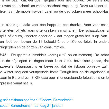
dit was een schoolklas van basisschool Vrijenburg. Deze 60 kinderen
ieten van de mooie ijsvloer. Later op de dag volgen meer schoolklas
 is plaats gemaakt voor een hapje en een drankje. Voor zeer schap
ets te eten of iets warms te drinken aanschaffen. De schaatsbaan ze
tijd 1 of 2 euro, kinderen onder de 7 jaar mogen gratis het ijs op. Van 
 en iedereen boven de 14 betaald 2 euro. Zie de foto’s in onder
ingstijden en de prijzen van consumpties.
– De ijspret is inmiddels voorbij (6°C op dit moment). De scha
5:45
t in de afgelopen 10 dagen maar liefst 7.700 bezoekers gehad, dat
ezoekers. Daarnaast is er bevestigd dat de ijsbaan opnieuw zal
e winter nog een vorstperiode komt. Terugkijken op de afgelopen w
aan in Barendrecht? Kijk daarvoor in onderstaande fotoalbums en be
pressie vanaf het ijs.
g schaatsbaan sportpark Ziedewij Barendrecht
sbaan Barendrecht, maandag 21 januari