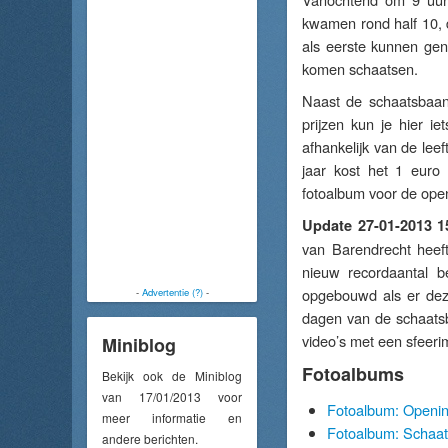
kwamen rond half 10, 
als eerste kunnen gen
komen schaatsen.
Naast de schaatsbaan
prijzen kun je hier i
afhankelijk van de leef
jaar kost het 1 euro
fotoalbum voor de open
Update 27-01-2013 1
van Barendrecht heef
nieuw recordaantal b
opgebouwd als er dez
-
Advertentie (?)
-
dagen van de schaatsb
video’s met een sfeerim
Miniblog
Fotoalbums
Bekijk ook de Miniblog
van 17/01/2013 voor
Fotoalbum: Openin
meer informatie en
Fotoalbum: Schaat
andere berichten.