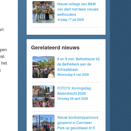
Nieuw college van B&W
van start met twee nieuwe
wethouders
Vrijdag 17 juli 2026
ri:
Gerelateerd nieuws
open
al.
8 en 9 mei: Bethelbazar bij
 het
de Bethelkerk aan de
k
Schaatsbaan
Woensdag 6 mei 2026
FOTO’S: Koningsdag
Barendrecht 2026
Dinsdag 28 april 2026
Nieuw bootcampparcours
geopend in Carnisser
Park op geluidswal A15