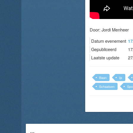
Door:
Jordi Menheer
Datum evenement
17
Gepubliceerd
17
Laatste update
27
Baan
Ijs
Schaatsen
Spo