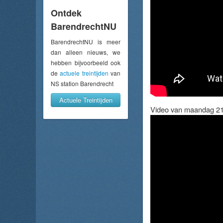
Ontdek
BarendrechtNU
BarendrechtNU is meer
dan alleen nieuws, we
hebben bijvoorbeeld ook
de
actuele treintijden
van
NS station Barendrecht
Actuele Treintijden
Video van maandag 21