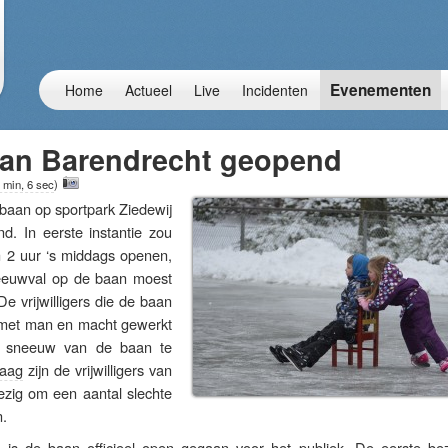
Evenementen
Home
Actueel
Live
Incidenten
an Barendrecht geopend
 min, 6 sec
)
baan op sportpark Ziedewij
d. In eerste instantie zou
2 uur ‘s middags openen,
euwval op de baan moest
De vrijwilligers die de baan
met man en macht gewerkt
r sneeuw van de baan te
aag
zijn de vrijwilligers van
ezig om een aantal slechte
n.
is de baan officieel open gegaan voor het publiek. De eerste be