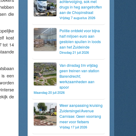
achtervolging, sok met
 hebben
drugs in heg aangetroffen
aan de Chopinstraat
sen die
Vrijdag 7 augustus 2026
pelijke
Politie ontdekt voor bijna
half miljoen euro aan
lf kost
gestolen spullen in loods
7 tot 14
aan het Zuideinde
staande
Dinsdag 21 juli 2026
Van dinsdag t/m vrijdag
atsbaan
geen treinen van station
 is een
Barendrecht;
werkzaamheden aan
 worden
spoor
interse
Maandag 20 juli 2026
kijk de
Weer aanpassing kruising
Zuidersingel/Avenue
Carnisse: Geen voorrang
meer voor fietsers
Vrijdag 17 juli 2026