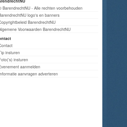
arendrechtNU
© BarendrechtNU - Alle rechten voorbehouden
BarendrechtNU logo's en banners
Copyrightbeleid BarendrechtNU
Algemene Voorwaarden BarendrechtNU
ontact
Contact
Tip insturen
Foto('s) insturen
Evenement aanmelden
Informatie aanvragen adverteren