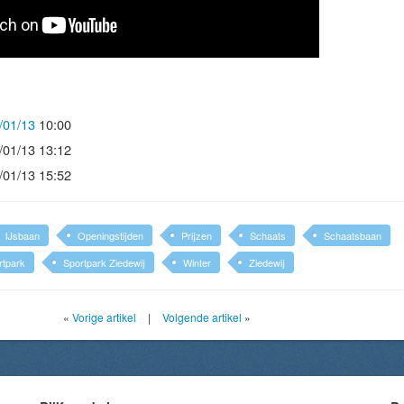
/01/13
10:00
/01/13 13:12
/01/13 15:52
IJsbaan
Openingstijden
Prijzen
Schaats
Schaatsbaan
rtpark
Sportpark Ziedewij
Winter
Ziedewij
«
Vorige artikel
|
Volgende artikel
»