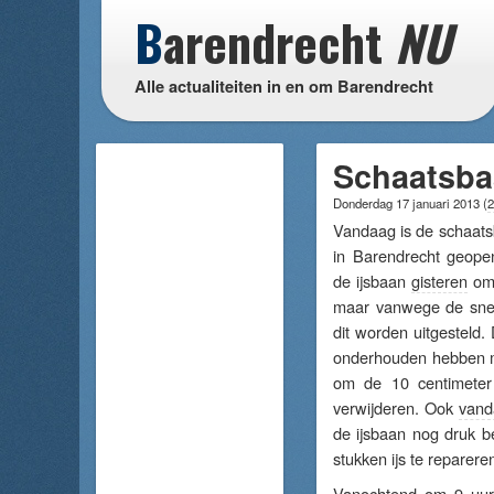
B
arendrecht
NU
Alle actualiteiten in en om Barendrecht
Schaatsba
Donderdag 17 januari 2013
(
2
Vandaag is de schaats
in Barendrecht geopen
de ijsbaan
gisteren
om 
maar vanwege de sne
dit worden uitgesteld. 
onderhouden hebben 
om de 10 centimete
verwijderen. Ook
vand
de ijsbaan nog druk b
stukken ijs te reparere
Vanochtend om 9 uur 