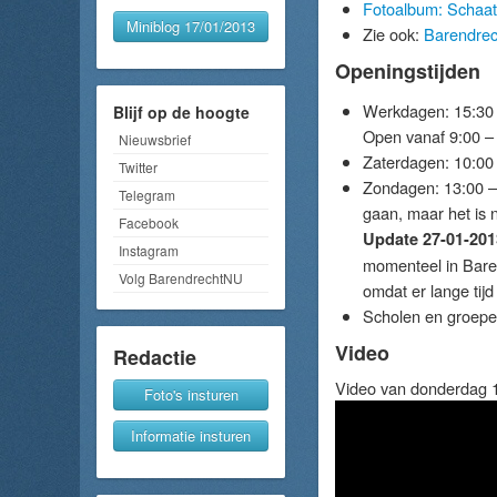
Fotoalbum: Schaat
Miniblog 17/01/2013
Zie ook:
Barendrec
Openingstijden
Werkdagen: 15:30 –
Blijf op de hoogte
Open vanaf 9:00 –
Nieuwsbrief
Zaterdagen: 10:00
Twitter
Zondagen: 13:00 –
Telegram
gaan, maar het is 
Facebook
Update 27-01-201
Instagram
momenteel in Baren
Volg BarendrechtNU
omdat er lange tijd
Scholen en groepe
Video
Redactie
Video van donderdag 1
Foto's insturen
Informatie insturen