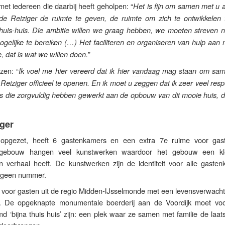
t iedereen die daarbij heeft geholpen: “
Het is fijn om samen met u a
de Reiziger de ruimte te geven, de ruimte om zich te ontwikkelen 
huis-huis. Die ambitie willen we graag hebben, we moeten streven n
ogelijke te bereiken (…) Het faciliteren en organiseren van hulp aan
”
e, dat is wat we willen doen.
zen: “
Ik voel me hier vereerd dat ik hier
vandaag
mag staan om sam
eiziger officieel te openen. En ik moet u zeggen dat ik zeer veel res
ers die zorgvuldig hebben gewerkt aan de opbouw van dit mooie huis, di
ger
 opgezet, heeft 6 gastenkamers en een extra 7e ruime voor gas
 gebouw hangen veel kunstwerken waardoor het gebouw een kle
een verhaal heeft. De kunstwerken zijn de identiteit voor alle gaste
 geen nummer.
d voor gasten uit de regio Midden-IJsselmonde met een levensverwacht
 De opgeknapte monumentale boerderij aan de Voordijk moet vo
‘bijna thuis huis’ zijn: een plek waar ze samen met familie de laats