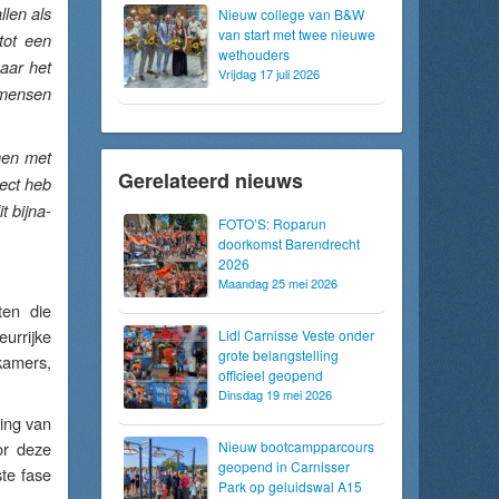
llen als
Nieuw college van B&W
van start met twee nieuwe
tot een
wethouders
aar het
Vrijdag 17 juli 2026
 mensen
en met
Gerelateerd nieuws
pect heb
t bijna-
FOTO’S: Roparun
doorkomst Barendrecht
2026
Maandag 25 mei 2026
ten die
urrijke
Lidl Carnisse Veste onder
grote belangstelling
nkamers,
officieel geopend
Dinsdag 19 mei 2026
ing van
or deze
Nieuw bootcampparcours
geopend in Carnisser
te fase
Park op geluidswal A15