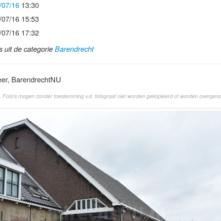
/07/16
13:30
/07/16 15:53
/07/16 17:32
ls uit de categorie
Barendrecht
eer, BarendrechtNU
. Foto's mogen zonder toestemming v.d. fotograaf niet worden gekopieerd of worden overgen