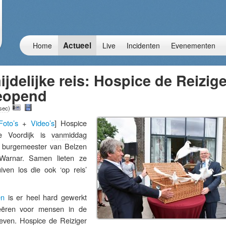
Actueel
Home
Live
Incidenten
Evenementen
jdelijke reis: Hospice de Reizige
geopend
 sec
)
Foto’s
+
Video’s
] Hospice
e Voordijk is
vanmiddag
r burgemeester van Belzen
 Warnar. Samen lieten ze
iven los die ook ‘op reis’
en
is er heel hard gewerkt
reëren voor mensen in de
leven. Hospice de Reiziger