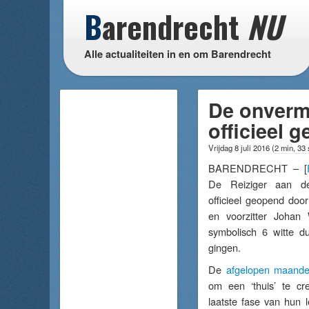
B
arendrecht
NU
Alle actualiteiten in en om Barendrecht
De onvermi
officieel 
Vrijdag 8 juli 2016
(
2 min, 33
BARENDRECHT – [
De Reiziger aan d
officieel geopend doo
en voorzitter Johan
symbolisch 6 witte du
gingen.
De
afgelopen maand
om een ‘thuis’ te c
laatste fase van hun 