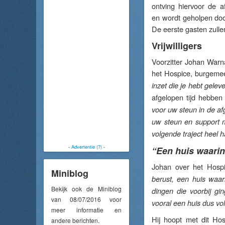
ontving hiervoor de a
en wordt geholpen doo
De eerste gasten zul
Vrijwilligers
Voorzitter Johan Warn
het Hospice, burgemee
inzet die je hebt gelev
afgelopen tijd hebben
voor uw steun in de af
uw steun en support m
volgende traject heel h
-
Advertentie (?)
-
“Een huis waarin
Johan over het Hospi
Miniblog
berust, een huis waar
Bekijk ook de Miniblog
dingen die voorbij g
van 08/07/2016 voor
vooral een huis dus vo
meer informatie en
Hij hoopt met dit Ho
andere berichten.