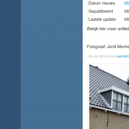
Datum nieuws
08
Gepubliceerd
08
Laatste update
09
Bekijk hier meer artike
Fotograaf: Jordi Menh
(Op alle foto's berust
copyright