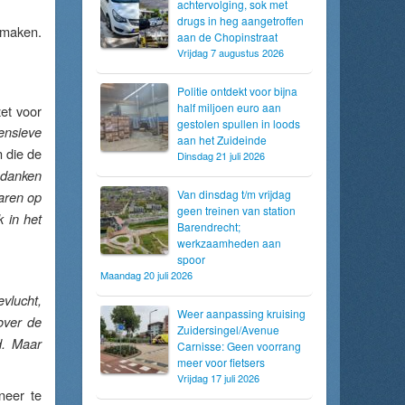
achtervolging, sok met
drugs in heg aangetroffen
 maken.
aan de Chopinstraat
Vrijdag 7 augustus 2026
Politie ontdekt voor bijna
half miljoen euro aan
et voor
gestolen spullen in loods
ensieve
aan het Zuideinde
n die de
Dinsdag 21 juli 2026
k danken
Van dinsdag t/m vrijdag
aren op
geen treinen van station
 in het
Barendrecht;
werkzaamheden aan
spoor
Maandag 20 juli 2026
vlucht,
Weer aanpassing kruising
over de
Zuidersingel/Avenue
d. Maar
Carnisse: Geen voorrang
meer voor fietsers
Vrijdag 17 juli 2026
neer te