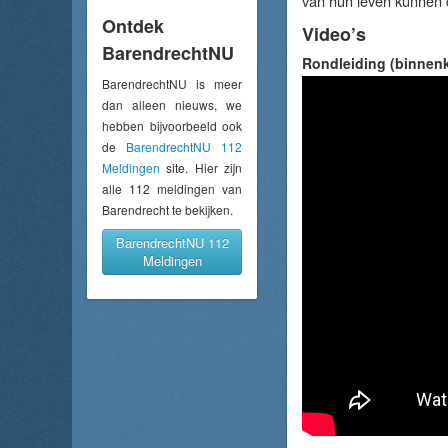
van hun leven kunnen
Ontdek
Video’s
BarendrechtNU
Rondleiding (binnenk
BarendrechtNU is meer
dan alleen nieuws, we
hebben bijvoorbeeld ook
de
BarendrechtNU 112
Meldingen
site. Hier zijn
alle 112 meldingen van
Barendrecht te bekijken.
BarendrechtNU 112
Meldingen