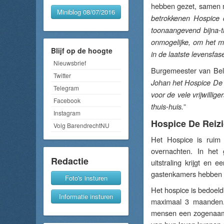
hebben gezet, samen me
Miniblog 08/07/2016
betrokkenen Hospice 
toonaangevend bijna-t
onmogelijke, om het m
Blijf op de hoogte
in de laatste levensfas
Nieuwsbrief
Burgemeester van Bel
Twitter
Johan het Hospice De R
Telegram
voor de vele vrijwillig
Facebook
”
thuis-huis.
Instagram
Hospice De Reizi
Volg BarendrechtNU
Het Hospice is ruim
overnachten. In het
Redactie
uitstraling krijgt en 
gastenkamers hebben
Foto's insturen
Het hospice is bedoel
Informatie insturen
maximaal 3 maanden.
mensen een zogenaamd 