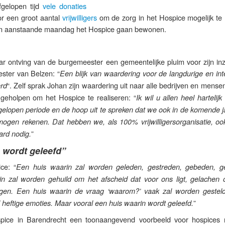
fgelopen tijd
vele donaties
r een groot aantal
vrijwilligers
om de zorg in het Hospice mogelijk te
len aanstaande maandag het Hospice gaan bewonen.
ar ontving van de burgemeester een gemeentelijke pluim voor zijn inz
ster van Belzen: “
Een blijk van waardering voor de langdurige en int
“. Zelf sprak Johan zijn waardering uit naar alle bedrijven en mense
erd
 geholpen om het Hospice te realiseren: “
Ik wil u allen heel hartelij
gelopen periode en de hoop uit te spreken dat we ook in de komende j
ogen rekenen. Dat hebben we, als 100% vrijwilligersorganisatie, ook
”
ard nodig.
 wordt geleefd”
ce: “
Een huis waarin zal worden geleden, gestreden, gebeden, ge
in zal worden gehuild om het afscheid dat voor ons ligt, gelachen 
ingen. Een huis waarin de vraag ‘waarom?’ vaak zal worden gestel
”
l heftige emoties. Maar vooral een huis waarin wordt geleefd.
spice in Barendrecht een toonaangevend voorbeeld voor hospices 